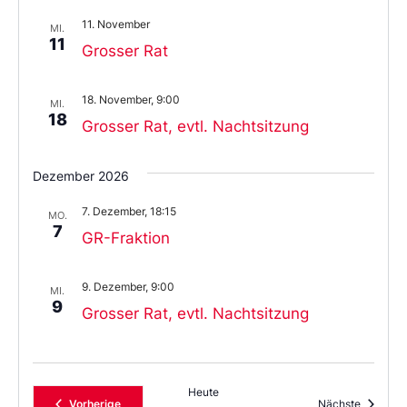
11. November
MI.
11
Grosser Rat
18. November, 9:00
MI.
18
Grosser Rat, evtl. Nachtsitzung
Dezember 2026
7. Dezember, 18:15
MO.
7
GR-Fraktion
9. Dezember, 9:00
MI.
9
Grosser Rat, evtl. Nachtsitzung
Heute
Veranstaltungen
Veransta
Vorherige
Nächste