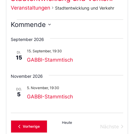
Veranstaltungen
Stadtentwicklung und Verkehr
Kommende
Wählen
Sie
September 2026
das
Datum
15. September, 19:30
aus.
DI.
15
GABBI-Stammtisch
November 2026
5. November, 19:30
DO.
5
GABBI-Stammtisch
Heute
Verans
Nächste
Veranstaltungen
Vorherige