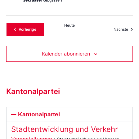
Seki Basel
Rebgasse 1
Heute
Veranstaltungen
Veran
Vorherige
Nächste
Kalender abonnieren
Kantonalpartei
Kantonalpartei
Stadtentwicklung und Verkehr
Veranstaltungen