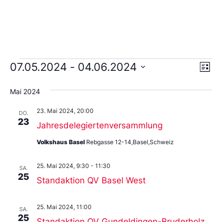
Ans
Ve
07.05.2024
 - 
04.06.2024
Liste
An
Wählen
Nav
Sie
Mai 2024
das
Datum
23. Mai 2024, 20:00
aus.
DO.
23
Jahresdelegiertenversammlung
Volkshaus Basel
Rebgasse 12-14,Basel,Schweiz
25. Mai 2024, 9:30
-
11:30
SA.
25
Standaktion QV Basel West
25. Mai 2024, 11:00
SA.
25
Standaktion QV Gundeldingen-Bruderholz