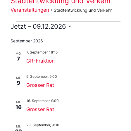
Stadtentwicklung und Verkehr
Veranstaltungen
Stadtentwicklung und Verkehr
Jetzt
 – 
09.12.2026
Wählen
Sie
September 2026
das
Datum
7. September, 18:15
aus.
MO.
7
GR-Fraktion
9. September, 9:00
MI.
9
Grosser Rat
16. September, 9:00
MI.
16
Grosser Rat
23. September, 9:00
MI.