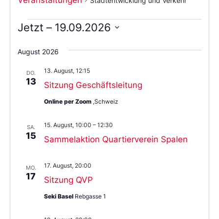
Stadtentwicklung und Verkehr
Jetzt
 – 
19.09.2026
Wählen
Sie
August 2026
das
Datum
13. August, 12:15
aus.
DO.
13
Sitzung Geschäftsleitung
Online per Zoom
,Schweiz
15. August, 10:00
–
12:30
SA.
15
Sammelaktion Quartierverein Spalen
17. August, 20:00
MO.
17
Sitzung QVP
Seki Basel
Rebgasse 1