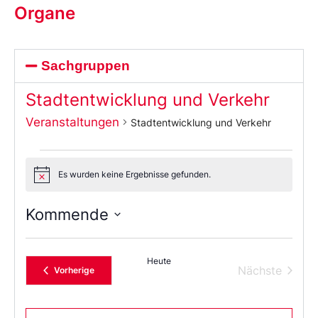
Organe
Sachgruppen
Stadtentwicklung und Verkehr
Veranstaltungen
Stadtentwicklung und Verkehr
Es wurden keine Ergebnisse gefunden.
Notice
Kommende
Wählen
Sie
das
Heute
Datum
Verans
Nächste
Veranstaltungen
Vorherige
aus.