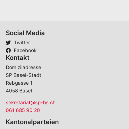
m
e
V
o
r
Social Media
n
a
Twitter
m
e
Facebook
Kontakt
Domiziladresse
SP Basel-Stadt
Rebgasse 1
4058 Basel
sekretariat@sp-bs.ch
061 685 90 20
Kantonalparteien