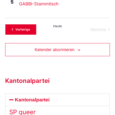
5
GABBI-Stammtisch
Heute
Vera
Nächste
Veranstaltungen
Vorherige
Kalender abonnieren
Kantonalpartei
Kantonalpartei
SP queer