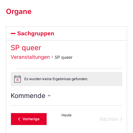
Organe
Sachgruppen
SP queer
Veranstaltungen
SP queer
Es wurden keine Ergebnisse gefunden.
Notice
Kommende
Wählen
Sie
das
Heute
Datum
Verans
Nächste
Veranstaltungen
Vorherige
aus.