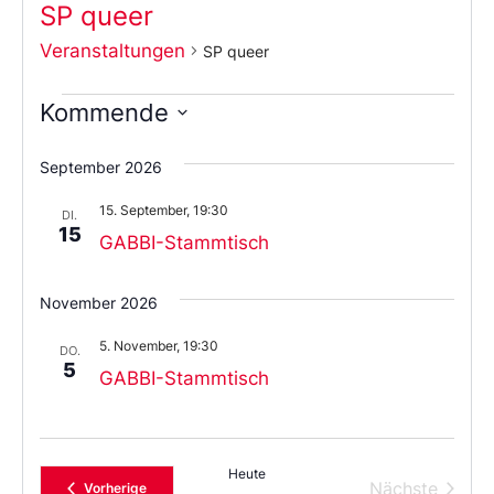
SP queer
Veranstaltungen
SP queer
Kommende
Wählen
Sie
September 2026
das
Datum
15. September, 19:30
aus.
DI.
15
GABBI-Stammtisch
November 2026
5. November, 19:30
DO.
5
GABBI-Stammtisch
Heute
Verans
Nächste
Veranstaltungen
Vorherige