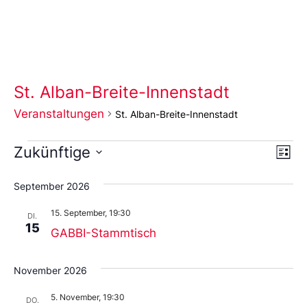
St. Alban-Breite-Innenstadt
Veranstaltungen
St. Alban-Breite-Innenstadt
Ans
Ve
Zukünftige
Liste
An
Wählen
Nav
Sie
September 2026
das
Datum
15. September, 19:30
aus.
DI.
15
GABBI-Stammtisch
November 2026
5. November, 19:30
DO.