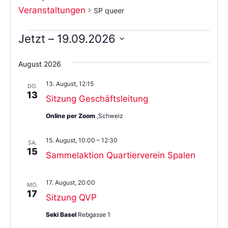
Veranstaltungen
SP queer
Jetzt
 – 
19.09.2026
Wählen
Sie
August 2026
das
Datum
13. August, 12:15
aus.
DO.
13
Sitzung Geschäftsleitung
Online per Zoom
,Schweiz
15. August, 10:00
–
12:30
SA.
15
Sammelaktion Quartierverein Spalen
17. August, 20:00
MO.
17
Sitzung QVP
Seki Basel
Rebgasse 1