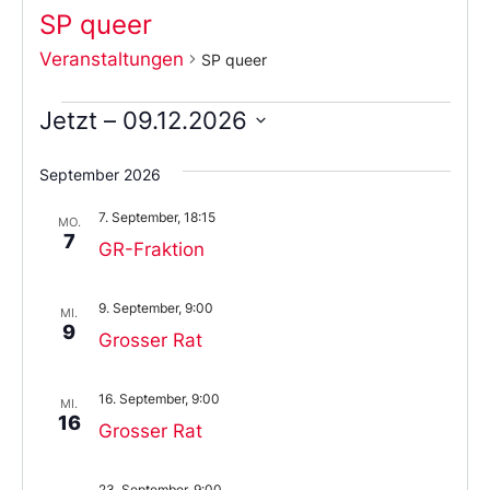
SP queer
Veranstaltungen
SP queer
Jetzt
 – 
09.12.2026
Wählen
Sie
September 2026
das
Datum
7. September, 18:15
aus.
MO.
7
GR-Fraktion
9. September, 9:00
MI.
9
Grosser Rat
16. September, 9:00
MI.
16
Grosser Rat
23. September, 9:00