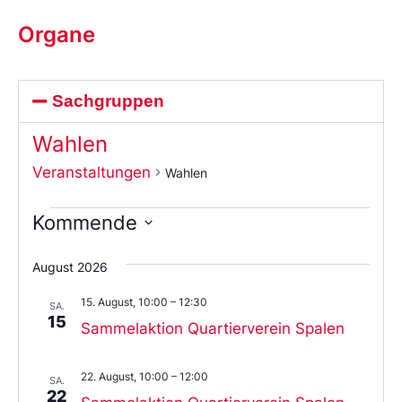
Organe
Sachgruppen
Wahlen
Veranstaltungen
Wahlen
Kommende
Wählen
Sie
August 2026
das
Datum
15. August, 10:00
–
12:30
aus.
SA.
15
Sammelaktion Quartierverein Spalen
22. August, 10:00
–
12:00
SA.
22