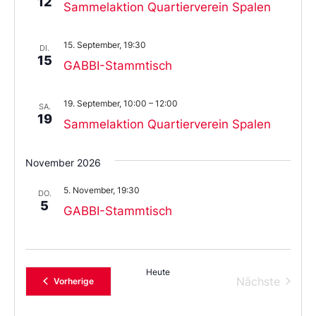
12
Sammelaktion Quartierverein Spalen
15. September, 19:30
DI.
15
GABBI-Stammtisch
19. September, 10:00
–
12:00
SA.
19
Sammelaktion Quartierverein Spalen
November 2026
5. November, 19:30
DO.
5
GABBI-Stammtisch
Heute
Verans
Nächste
Veranstaltungen
Vorherige