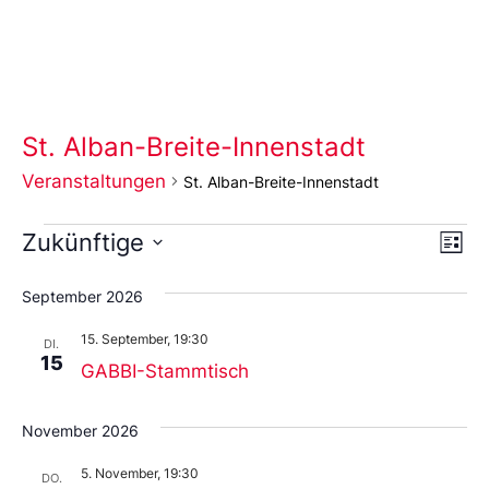
St. Alban-Breite-Innenstadt
Veranstaltungen
St. Alban-Breite-Innenstadt
Ans
Ve
Zukünftige
Liste
An
Wählen
Nav
Sie
September 2026
das
Datum
15. September, 19:30
aus.
DI.
15
GABBI-Stammtisch
November 2026
5. November, 19:30
DO.