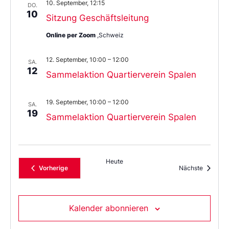
10. September, 12:15
DO.
10
Sitzung Geschäftsleitung
Online per Zoom
,Schweiz
12. September, 10:00
–
12:00
SA.
12
Sammelaktion Quartierverein Spalen
19. September, 10:00
–
12:00
SA.
19
Sammelaktion Quartierverein Spalen
Heute
Veranstaltungen
Veransta
Vorherige
Nächste
Kalender abonnieren