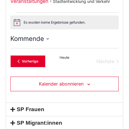
Veranstaltungen
Stadtentwicklung und Verkehr
Es wurden keine Ergebnisse gefunden.
Notice
Kommende
Wählen
Sie
das
Heute
Datum
Verans
Nächste
Veranstaltungen
Vorherige
aus.
Kalender abonnieren
SP Frauen
SP Migrant:innen