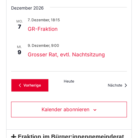
Dezember 2026
7. Dezember, 18:15
MO.
7
GR-Fraktion
9. Dezember, 9:00
MI.
9
Grosser Rat, evtl. Nachtsitzung
Heute
Veranstaltungen
Veransta
Vorherige
Nächste
Kalender abonnieren
Fraktion im Bürger:innengemeinderat