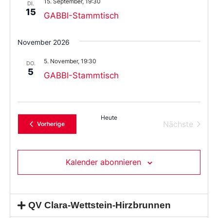
15. September, 19:30
aus.
DI.
15
GABBI-Stammtisch
November 2026
5. November, 19:30
DO.
5
GABBI-Stammtisch
Heute
Verans
Nächste
Veranstaltungen
Vorherige
Kalender abonnieren
QV Clara-Wettstein-Hirzbrunnen