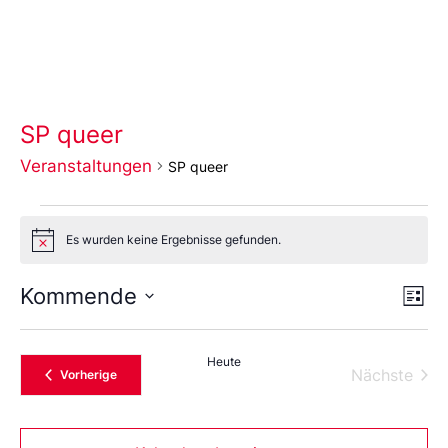
SP queer
Veranstaltungen
SP queer
Es wurden keine Ergebnisse gefunden.
Notice
Ans
Ve
Kommende
Liste
An
Wählen
Nav
Sie
das
Heute
Datum
Vera
Nächste
Veranstaltungen
Vorherige
aus.