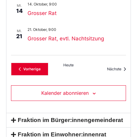
14. Oktober, 9:00
MI.
14
Grosser Rat
21. Oktober, 9:00
MI.
21
Grosser Rat, evtl. Nachtsitzung
Heute
Veranstaltungen
Veransta
Vorherige
Nächste
Kalender abonnieren
Fraktion im Bürger:innengemeinderat
Fraktion im Einwohner:innenrat