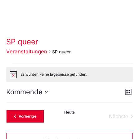
SP queer
Veranstaltungen
SP queer
Es wurden keine Ergebnisse gefunden.
Notice
Ans
Ve
Kommende
Liste
An
Wählen
Nav
Sie
das
Heute
Datum
Vera
Nächste
Veranstaltungen
Vorherige
aus.