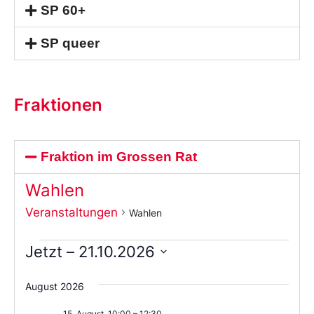
SP 60+
SP queer
Fraktionen
Fraktion im Grossen Rat
Wahlen
Veranstaltungen
Wahlen
Jetzt
 – 
21.10.2026
Wählen
Sie
August 2026
das
Datum
15. August, 10:00
–
12:30