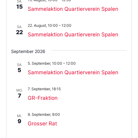
aus.
SA.
15
Sammelaktion Quartierverein Spalen
22. August, 10:00
–
12:00
SA.
22
Sammelaktion Quartierverein Spalen
September 2026
5. September, 10:00
–
12:00
SA.
5
Sammelaktion Quartierverein Spalen
7. September, 18:15
MO.
7
GR-Fraktion
9. September, 9:00
MI.
9
Grosser Rat