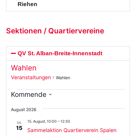
Riehen
Sektionen / Quartiervereine
QV St. Alban-Breite-Innenstadt
Wahlen
Veranstaltungen
Wahlen
Kommende
Wählen
Sie
August 2026
das
Datum
15. August, 10:00
–
12:30
aus.
SA.
15
Sammelaktion Quartierverein Spalen