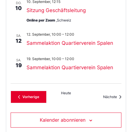
10. September, 12:15
DO.
10
Sitzung Geschäftsleitung
Online per Zoom
,Schweiz
12. September, 10:00
–
12:00
SA.
12
Sammelaktion Quartierverein Spalen
19. September, 10:00
–
12:00
SA.
19
Sammelaktion Quartierverein Spalen
Heute
Veranstaltungen
Veransta
Vorherige
Nächste
Kalender abonnieren