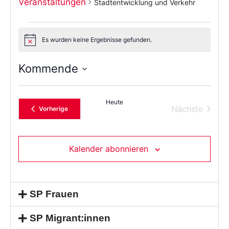
Veranstaltungen
Stadtentwicklung und Verkehr
Es wurden keine Ergebnisse gefunden.
Notice
Kommende
Wählen
Sie
das
Heute
Datum
Verans
Nächste
Veranstaltungen
Vorherige
aus.
Kalender abonnieren
SP Frauen
SP Migrant:innen