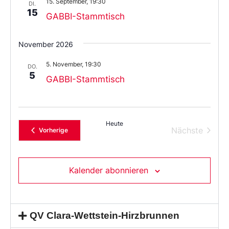
15. September, 19:30
aus.
DI.
15
GABBI-Stammtisch
November 2026
5. November, 19:30
DO.
5
GABBI-Stammtisch
Heute
Verans
Nächste
Veranstaltungen
Vorherige
Kalender abonnieren
QV Clara-Wettstein-Hirzbrunnen