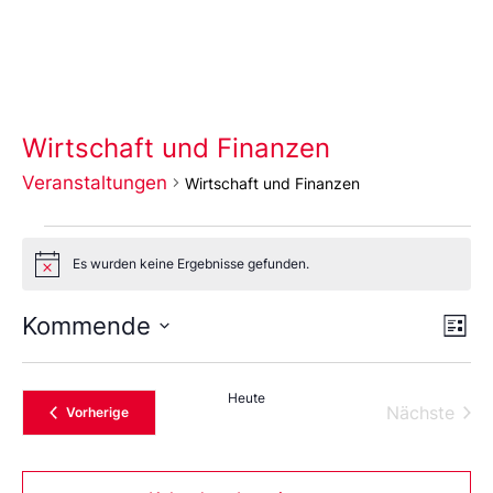
Wirtschaft und Finanzen
Veranstaltungen
Wirtschaft und Finanzen
Es wurden keine Ergebnisse gefunden.
Notice
Ans
Ve
Kommende
Liste
An
Wählen
Nav
Sie
das
Heute
Datum
Vera
Nächste
Veranstaltungen
Vorherige
aus.