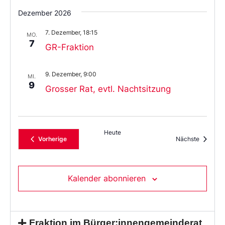
Dezember 2026
7. Dezember, 18:15
MO.
7
GR-Fraktion
9. Dezember, 9:00
MI.
9
Grosser Rat, evtl. Nachtsitzung
Heute
Veranstaltungen
Veransta
Vorherige
Nächste
Kalender abonnieren
Fraktion im Bürger:innengemeinderat