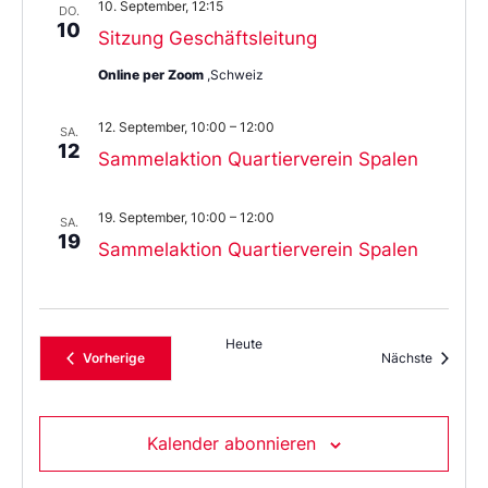
10. September, 12:15
DO.
10
Sitzung Geschäftsleitung
Online per Zoom
,Schweiz
12. September, 10:00
–
12:00
SA.
12
Sammelaktion Quartierverein Spalen
19. September, 10:00
–
12:00
SA.
19
Sammelaktion Quartierverein Spalen
Heute
Veranstaltungen
Veransta
Vorherige
Nächste
Kalender abonnieren