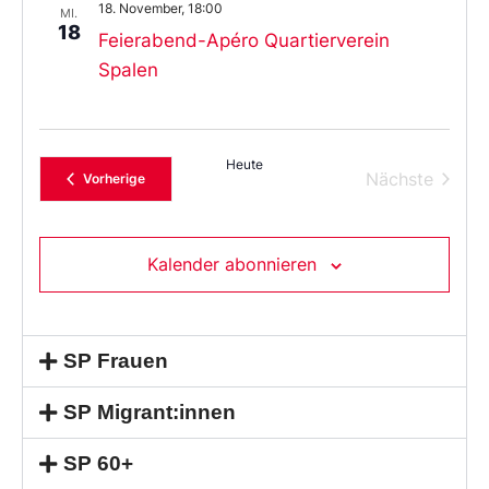
18. November, 18:00
MI.
18
Feierabend-Apéro Quartierverein
Spalen
Heute
Verans
Nächste
Veranstaltungen
Vorherige
Kalender abonnieren
SP Frauen
SP Migrant:innen
SP 60+