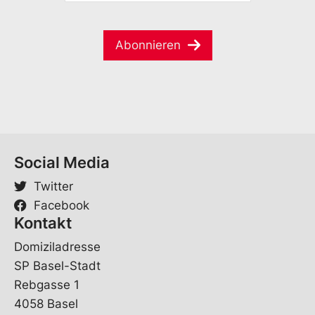
M
m
l
a
e
V
i
*
o
Abonnieren
l
r
*
n
a
m
e
Social Media
Twitter
Facebook
Kontakt
Domiziladresse
SP Basel-Stadt
Rebgasse 1
4058 Basel