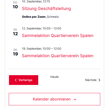
10. September, 12:15
DO.
10
Sitzung Geschäftsleitung
Online per Zoom
,Schweiz
12. September, 10:00
–
12:00
SA.
12
Sammelaktion Quartierverein Spalen
19. September, 10:00
–
12:00
SA.
19
Sammelaktion Quartierverein Spalen
Heute
Veranstaltungen
Veransta
Vorherige
Nächste
Kalender abonnieren