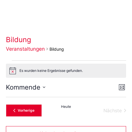
Bildung
Veranstaltungen
Bildung
Es wurden keine Ergebnisse gefunden.
Notice
Ans
Ve
Kommende
Liste
An
Wählen
Nav
Sie
das
Heute
Datum
Vera
Nächste
Veranstaltungen
Vorherige
aus.