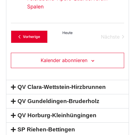
Spalen
Heute
Verans
Nächste
Veranstaltungen
Vorherige
Kalender abonnieren
QV Clara-Wettstein-Hirzbrunnen
QV Gundeldingen-Bruderholz
QV Horburg-Kleinhüngingen
SP Riehen-Bettingen