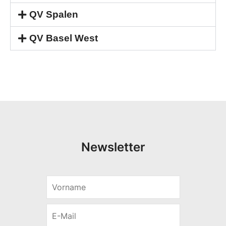
QV Spalen
QV Basel West
Newsletter
V
E
o
-
r
M
E
n
a
-
a
i