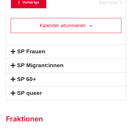
Datum
Verans
Nächste
Veranstaltungen
Vorherige
aus.
Kalender abonnieren
SP Frauen
SP Migrant:innen
SP 60+
SP queer
Fraktionen