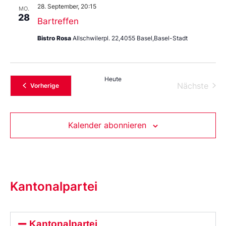
28. September, 20:15
MO.
28
Bartreffen
Bistro Rosa
Allschwilerpl. 22,4055 Basel,Basel-Stadt
Heute
Vera
Nächste
Veranstaltungen
Vorherige
Kalender abonnieren
Kantonalpartei
Kantonalpartei