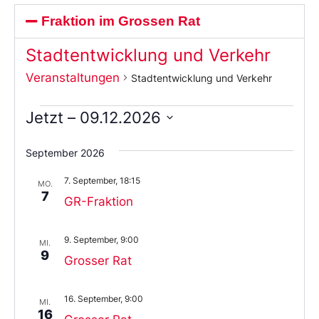
Fraktion im Grossen Rat
Stadtentwicklung und Verkehr
Veranstaltungen
Stadtentwicklung und Verkehr
Jetzt
 – 
09.12.2026
Wählen
Sie
September 2026
das
Datum
7. September, 18:15
aus.
MO.
7
GR-Fraktion
9. September, 9:00
MI.
9
Grosser Rat
16. September, 9:00
MI.
16