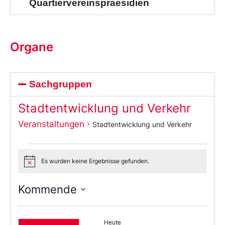
Quartiervereinspraesidien
Organe
Sachgruppen
Stadtentwicklung und Verkehr
Veranstaltungen
Stadtentwicklung und Verkehr
Es wurden keine Ergebnisse gefunden.
Notice
Kommende
Wählen
Sie
das
Heute