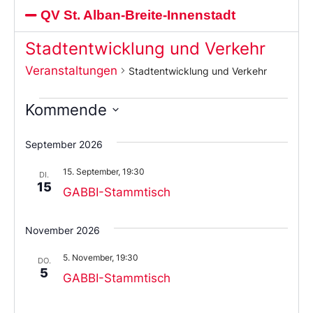
QV St. Alban-Breite-Innenstadt
Stadtentwicklung und Verkehr
Veranstaltungen
Stadtentwicklung und Verkehr
Kommende
Wählen
Sie
September 2026
das
Datum
15. September, 19:30
aus.
DI.
15
GABBI-Stammtisch
November 2026
5. November, 19:30
DO.
5
GABBI-Stammtisch