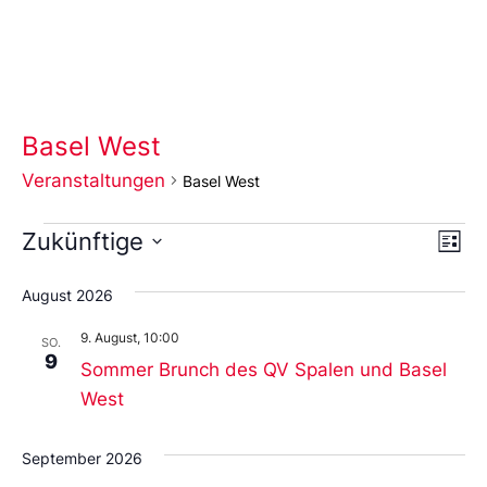
Basel West
Veranstaltungen
Basel West
Ans
Ve
Zukünftige
Liste
An
Wählen
Nav
Sie
August 2026
das
Datum
9. August, 10:00
aus.
SO.
9
Sommer Brunch des QV Spalen und Basel
West
September 2026