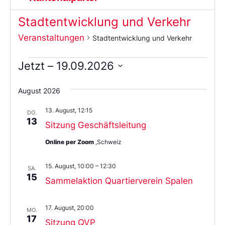
Stadtentwicklung und Verkehr
Veranstaltungen
Stadtentwicklung und Verkehr
Jetzt
 – 
19.09.2026
Wählen
Sie
August 2026
das
Datum
13. August, 12:15
aus.
DO.
13
Sitzung Geschäftsleitung
Online per Zoom
,Schweiz
15. August, 10:00
–
12:30
SA.
15
Sammelaktion Quartierverein Spalen
17. August, 20:00
MO.
17
Sitzung QVP