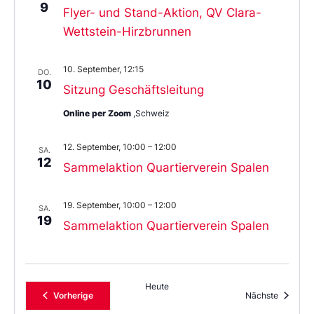
9
Flyer- und Stand-Aktion, QV Clara-
Wettstein-Hirzbrunnen
10. September, 12:15
DO.
10
Sitzung Geschäftsleitung
Online per Zoom
,Schweiz
12. September, 10:00
–
12:00
SA.
12
Sammelaktion Quartierverein Spalen
19. September, 10:00
–
12:00
SA.
19
Sammelaktion Quartierverein Spalen
Heute
Veranstaltungen
Veransta
Vorherige
Nächste