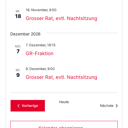
18. November, 9:00
MI.
18
Grosser Rat, evtl. Nachtsitzung
Dezember 2026
7. Dezember, 18:15
MO.
7
GR-Fraktion
9. Dezember, 9:00
MI.
9
Grosser Rat, evtl. Nachtsitzung
Heute
Veranstaltungen
Veransta
Vorherige
Nächste
Kalender abonnieren