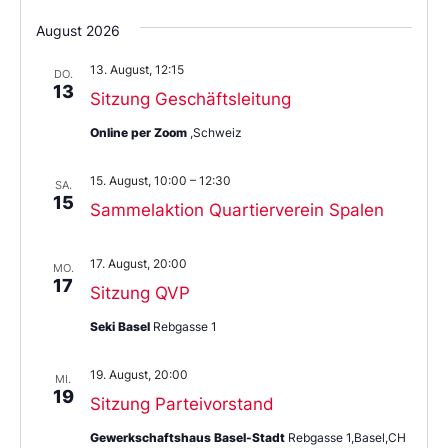
Wählen
Sie
August 2026
das
Datum
13. August, 12:15
aus.
DO.
13
Sitzung Geschäftsleitung
Online per Zoom
,Schweiz
15. August, 10:00
–
12:30
SA.
15
Sammelaktion Quartierverein Spalen
17. August, 20:00
MO.
17
Sitzung QVP
Seki Basel
Rebgasse 1
19. August, 20:00
MI.
19
Sitzung Parteivorstand
Gewerkschaftshaus Basel-Stadt
Rebgasse 1,Basel,CH