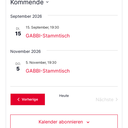
Kommende
Wählen
Sie
September 2026
das
Datum
15. September, 19:30
aus.
DI.
15
GABBI-Stammtisch
November 2026
5. November, 19:30
DO.
5
GABBI-Stammtisch
Heute
Verans
Nächste
Veranstaltungen
Vorherige
Kalender abonnieren