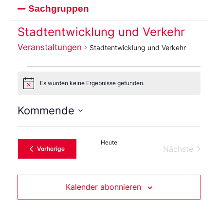
Sachgruppen
Stadtentwicklung und Verkehr
Veranstaltungen
Stadtentwicklung und Verkehr
Es wurden keine Ergebnisse gefunden.
Notice
Kommende
Wählen
Sie
das
Heute
Datum
Verans
Nächste
Veranstaltungen
Vorherige
aus.
Kalender abonnieren