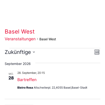
Basel West
Veranstaltungen
Basel West
Ans
Ve
Zukünftige
Liste
An
Wählen
Nav
Sie
September 2026
das
Datum
28. September, 20:15
aus.
MO.
28
Bartreffen
Bistro Rosa
Allschwilerpl. 22,4055 Basel,Basel-Stadt