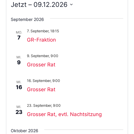
Jetzt
 – 
09.12.2026
Wählen
Sie
September 2026
das
Datum
7. September, 18:15
aus.
MO.
7
GR-Fraktion
9. September, 9:00
MI.
9
Grosser Rat
16. September, 9:00
MI.
16
Grosser Rat
23. September, 9:00
MI.
23
Grosser Rat, evtl. Nachtsitzung
Oktober 2026