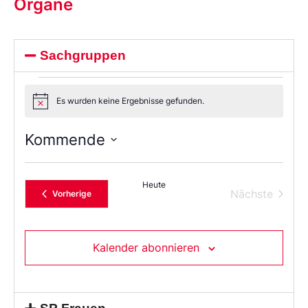
Organe
Sachgruppen
Es wurden keine Ergebnisse gefunden.
Notice
Kommende
Wählen
Sie
das
Heute
Datum
Verans
Nächste
Veranstaltungen
Vorherige
aus.
Kalender abonnieren