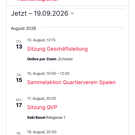
Jetzt
 – 
19.09.2026
Wählen
Sie
August 2026
das
Datum
13. August, 12:15
aus.
DO.
13
Sitzung Geschäftsleitung
Online per Zoom
,Schweiz
15. August, 10:00
–
12:30
SA.
15
Sammelaktion Quartierverein Spalen
17. August, 20:00
MO.
17
Sitzung QVP
Seki Basel
Rebgasse 1
19. August, 20:00
MI.