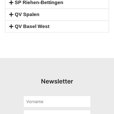
SP Riehen-Bettingen
QV Spalen
QV Basel West
Newsletter
V
o
r
E
n