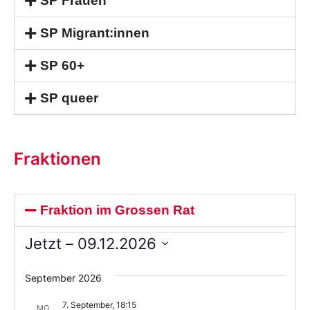
SP Frauen
SP Migrant:innen
SP 60+
SP queer
Fraktionen
Fraktion im Grossen Rat
Jetzt
 – 
09.12.2026
Wählen
Sie
September 2026
das
Datum
7. September, 18:15
aus.
MO.