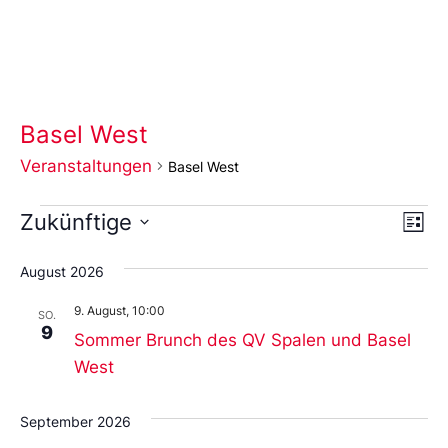
Basel West
Veranstaltungen
Basel West
Ans
Ve
Zukünftige
Liste
An
Wählen
Nav
Sie
August 2026
das
Datum
9. August, 10:00
aus.
SO.
9
Sommer Brunch des QV Spalen und Basel
West
September 2026