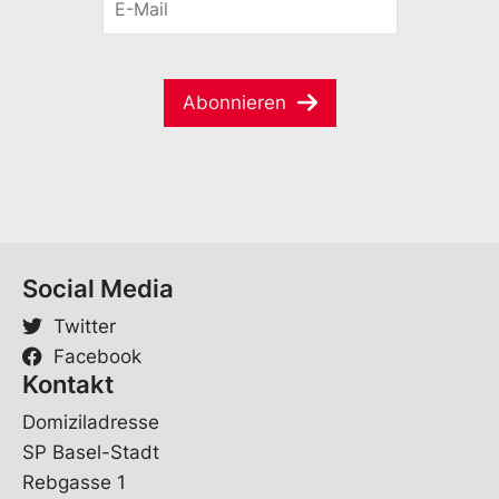
-
a
M
m
a
e
i
*
Abonnieren
l
*
Social Media
Twitter
Facebook
Kontakt
Domiziladresse
SP Basel-Stadt
Rebgasse 1