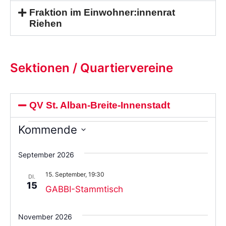
Fraktion im Einwohner:innenrat
Riehen
Sektionen / Quartiervereine
QV St. Alban-Breite-Innenstadt
Kommende
Wählen
Sie
September 2026
das
Datum
15. September, 19:30
aus.
DI.
15
GABBI-Stammtisch
November 2026