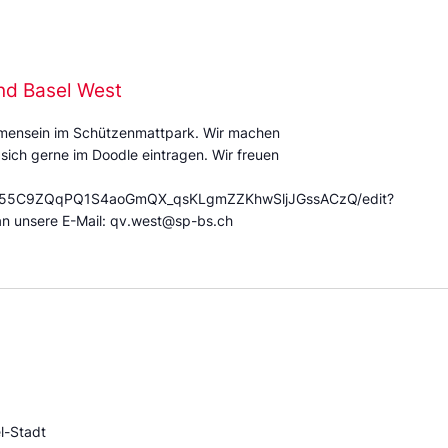
nd Basel West
mmensein im Schützenmattpark. Wir machen
 sich gerne im Doodle eintragen. Wir freuen
/12X55C9ZQqPQ1S4aoGmQX_qsKLgmZZKhwSljJGssACzQ/edit?
an unsere E-Mail: qv.west@sp-bs.ch
l-Stadt