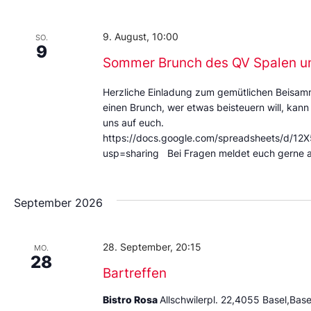
Datum
aus.
9. August, 10:00
SO.
9
Sommer Brunch des QV Spalen u
Herzliche Einladung zum gemütlichen Beisa
einen Brunch, wer etwas beisteuern will, kann
uns auf euch.
https://docs.google.com/spreadsheets/d
usp=sharing Bei Fragen meldet euch gerne 
September 2026
28. September, 20:15
MO.
28
Bartreffen
Bistro Rosa
Allschwilerpl. 22,4055 Basel,Base