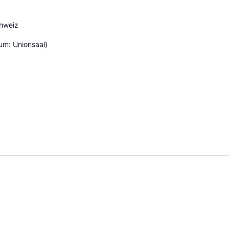
hweiz
um: Unionsaal)