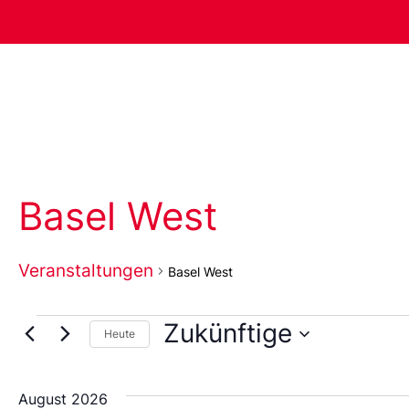
Basel West
Veranstaltungen
Basel West
Zukünftige
Heute
Wählen
Sie
das
August 2026