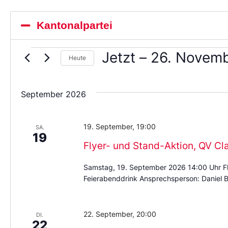
Kantonalpartei
Jetzt
 – 
26. Novem
Heute
Wählen
Sie
das
September 2026
Datum
aus.
19. September, 19:00
SA.
19
Flyer- und Stand-Aktion, QV Cl
Samstag, 19. September 2026 14:00 Uhr Fl
Feierabenddrink Ansprechsperson: Daniel B
22. September, 20:00
DI.
22