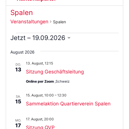
Spalen
Veranstaltungen
Spalen
Jetzt
 – 
19.09.2026
Wählen
Sie
August 2026
das
Datum
13. August, 12:15
aus.
DO.
13
Sitzung Geschäftsleitung
Online per Zoom
,Schweiz
15. August, 10:00
–
12:30
SA.
15
Sammelaktion Quartierverein Spalen
17. August, 20:00
MO.
17
Sitzung QVP