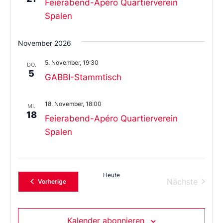
Feierabend-Apéro Quartierverein
Spalen
November 2026
5. November, 19:30
DO.
5
GABBI-Stammtisch
18. November, 18:00
MI.
18
Feierabend-Apéro Quartierverein
Spalen
Heute
Verans
Nächste
Veranstaltungen
Vorherige
Kalender abonnieren