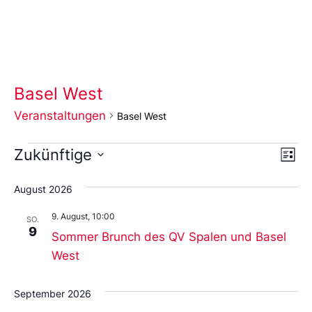
Basel West
Veranstaltungen
Basel West
Ans
Ve
Zukünftige
Liste
An
Wählen
Nav
Sie
August 2026
das
Datum
9. August, 10:00
aus.
SO.
9
Sommer Brunch des QV Spalen und Basel
West
September 2026