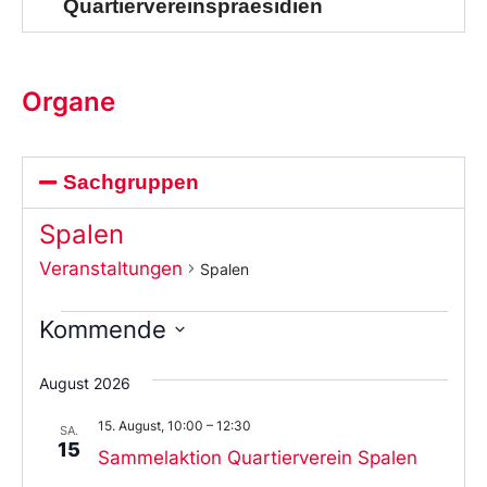
Quartiervereinspraesidien
Organe
Sachgruppen
Spalen
Veranstaltungen
Spalen
Kommende
Wählen
Sie
August 2026
das
Datum
15. August, 10:00
–
12:30
aus.
SA.
15
Sammelaktion Quartierverein Spalen