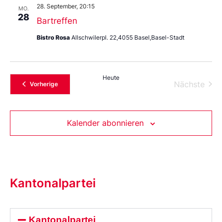
28. September, 20:15
MO.
28
Bartreffen
Bistro Rosa
Allschwilerpl. 22,4055 Basel,Basel-Stadt
Heute
Vera
Nächste
Veranstaltungen
Vorherige
Kalender abonnieren
Kantonalpartei
Kantonalpartei