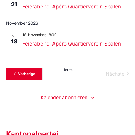
21
Feierabend-Apéro Quartierverein Spalen
November 2026
18. November, 18:00
MI.
18
Feierabend-Apéro Quartierverein Spalen
Heute
Vera
Nächste
Veranstaltungen
Vorherige
Kalender abonnieren
Kantonalpartei