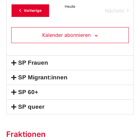
Heute
Verans
Nächste
Veranstaltungen
Vorherige
Kalender abonnieren
SP Frauen
SP Migrant:innen
SP 60+
SP queer
Fraktionen