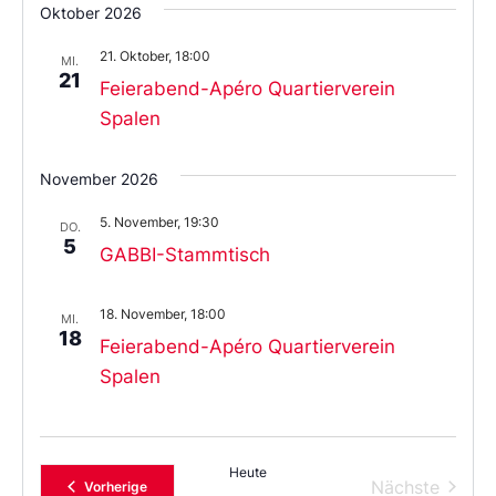
Oktober 2026
21. Oktober, 18:00
MI.
21
Feierabend-Apéro Quartierverein
Spalen
November 2026
5. November, 19:30
DO.
5
GABBI-Stammtisch
18. November, 18:00
MI.
18
Feierabend-Apéro Quartierverein
Spalen
Heute
Verans
Nächste
Veranstaltungen
Vorherige