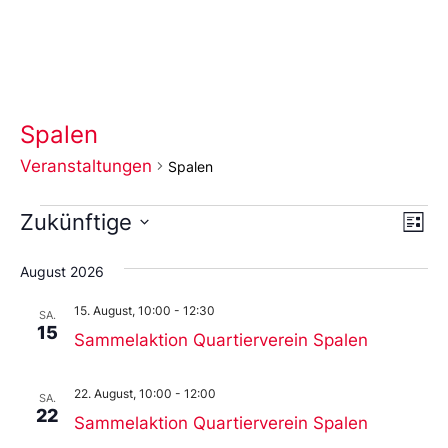
Spalen
Veranstaltungen
Spalen
Ans
Ve
Zukünftige
Liste
An
Wählen
Nav
Sie
August 2026
das
Datum
15. August, 10:00
-
12:30
aus.
SA.
15
Sammelaktion Quartierverein Spalen
22. August, 10:00
-
12:00
SA.
22
Sammelaktion Quartierverein Spalen