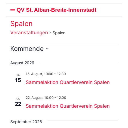
QV St. Alban-Breite-Innenstadt
Spalen
Veranstaltungen
Spalen
Kommende
Wählen
Sie
August 2026
das
Datum
15. August, 10:00
–
12:30
aus.
SA.
15
Sammelaktion Quartierverein Spalen
22. August, 10:00
–
12:00
SA.
22
Sammelaktion Quartierverein Spalen
September 2026