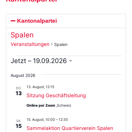
Kantonalpartei
Spalen
Veranstaltungen
Spalen
Jetzt
 – 
19.09.2026
Wählen
Sie
August 2026
das
Datum
13. August, 12:15
aus.
DO.
13
Sitzung Geschäftsleitung
Online per Zoom
,Schweiz
15. August, 10:00
–
12:30
SA.
15
Sammelaktion Quartierverein Spalen