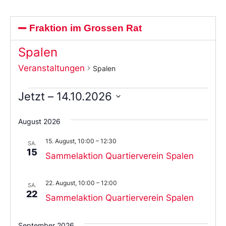
Fraktion im Grossen Rat
Spalen
Veranstaltungen
Spalen
Jetzt
 – 
14.10.2026
Wählen
Sie
August 2026
das
Datum
15. August, 10:00
–
12:30
aus.
SA.
15
Sammelaktion Quartierverein Spalen
22. August, 10:00
–
12:00
SA.
22
Sammelaktion Quartierverein Spalen
September 2026