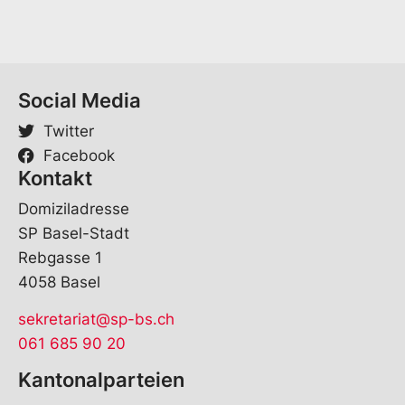
n
a
m
e
Social Media
Twitter
Facebook
Kontakt
Domiziladresse
SP Basel-Stadt
Rebgasse 1
4058 Basel
sekretariat@sp-bs.ch
061 685 90 20
Kantonalparteien