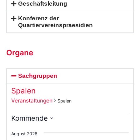
Geschäftsleitung
Konferenz der
Quartiervereinspraesidien
Organe
Sachgruppen
Spalen
Veranstaltungen
Spalen
Kommende
Wählen
Sie
August 2026
das