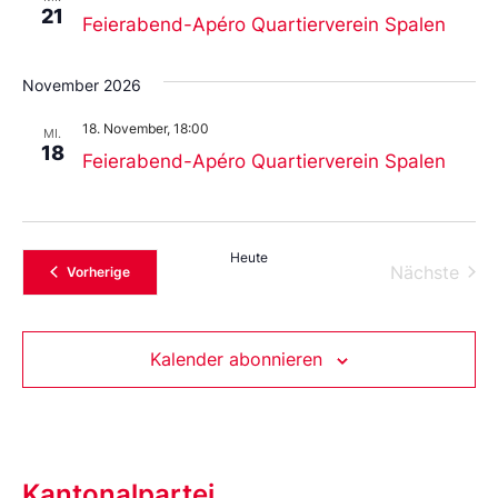
21
Feierabend-Apéro Quartierverein Spalen
November 2026
18. November, 18:00
MI.
18
Feierabend-Apéro Quartierverein Spalen
Heute
Vera
Nächste
Veranstaltungen
Vorherige
Kalender abonnieren
Kantonalpartei