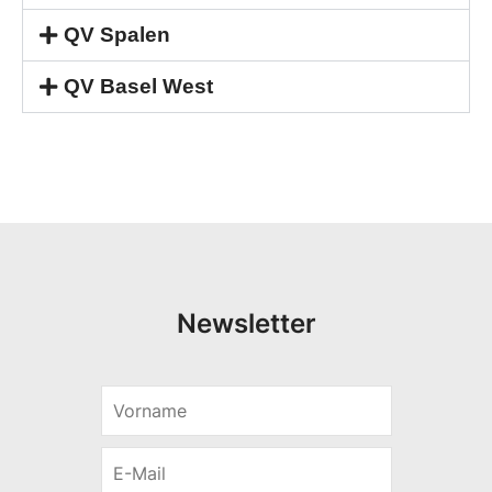
QV Spalen
QV Basel West
Newsletter
V
E
o
-
r
M
E
n
a
-
a