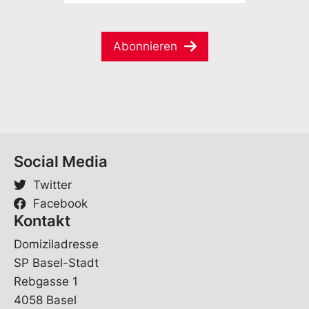
i
M
m
l
a
e
V
i
*
o
Abonnieren
l
r
*
n
a
m
e
Social Media
Twitter
Facebook
Kontakt
Domiziladresse
SP Basel-Stadt
Rebgasse 1
4058 Basel