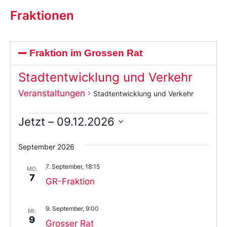
Fraktionen
Fraktion im Grossen Rat
Stadtentwicklung und Verkehr
Veranstaltungen
Stadtentwicklung und Verkehr
Jetzt
 – 
09.12.2026
Wählen
Sie
September 2026
das
Datum
7. September, 18:15
aus.
MO.
7
GR-Fraktion
9. September, 9:00
MI.
9
Grosser Rat