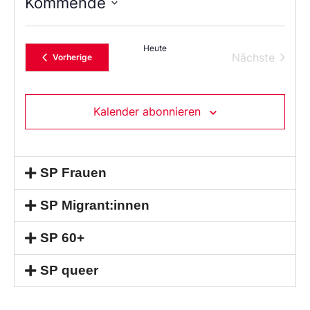
Kommende
Wählen
Sie
das
Heute
Datum
Verans
Nächste
Veranstaltungen
Vorherige
aus.
Kalender abonnieren
SP Frauen
SP Migrant:innen
SP 60+
SP queer