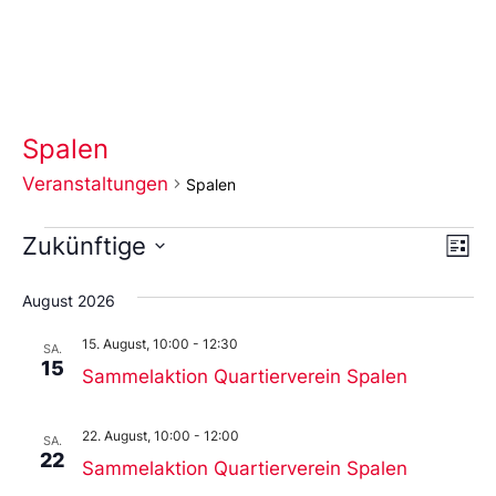
Spalen
Veranstaltungen
Spalen
Ans
Ve
Zukünftige
Liste
An
Wählen
Nav
Sie
August 2026
das
Datum
15. August, 10:00
-
12:30
aus.
SA.
15
Sammelaktion Quartierverein Spalen
22. August, 10:00
-
12:00
SA.
22
Sammelaktion Quartierverein Spalen