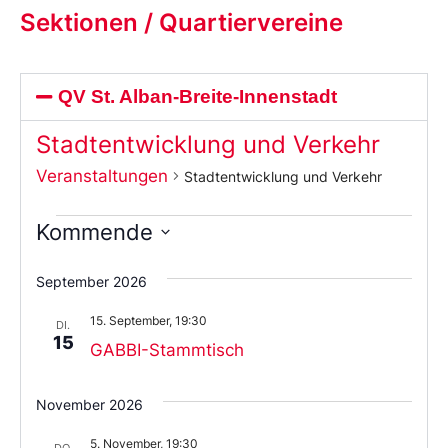
Sektionen / Quartiervereine
QV St. Alban-Breite-Innenstadt
Stadtentwicklung und Verkehr
Veranstaltungen
Stadtentwicklung und Verkehr
Kommende
Wählen
Sie
September 2026
das
Datum
15. September, 19:30
aus.
DI.
15
GABBI-Stammtisch
November 2026
5. November, 19:30
DO.