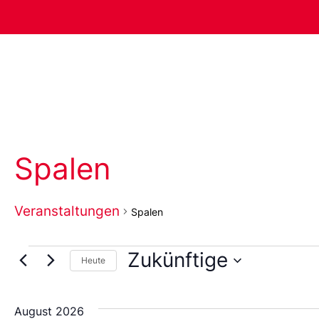
Spalen
Veranstaltungen
Spalen
Zukünftige
Heute
Wählen
Sie
das
August 2026