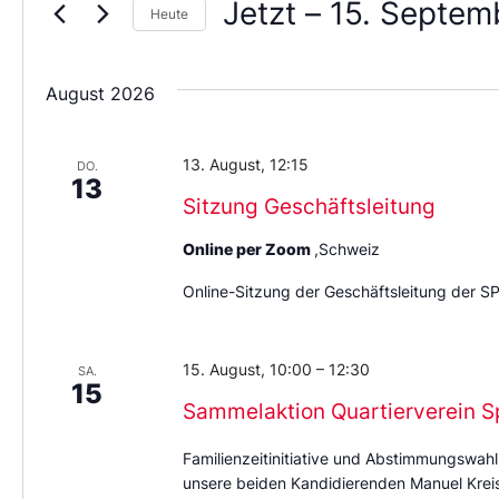
Jetzt
 – 
15. Septem
Heute
Wählen
Sie
das
August 2026
Datum
aus.
13. August, 12:15
DO.
13
Sitzung Geschäftsleitung
Online per Zoom
,Schweiz
Online-Sitzung der Geschäftsleitung der S
15. August, 10:00
–
12:30
SA.
15
Sammelaktion Quartierverein S
Familienzeitinitiative und Abstimmungswahl
unsere beiden Kandidierenden Manuel Kreis 