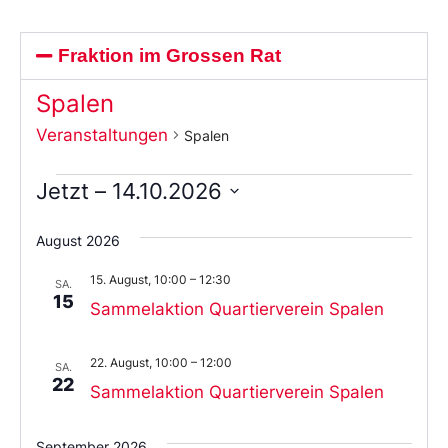
Fraktion im Grossen Rat
Spalen
Veranstaltungen
Spalen
Jetzt
 – 
14.10.2026
Wählen
Sie
August 2026
das
Datum
15. August, 10:00
–
12:30
aus.
SA.
15
Sammelaktion Quartierverein Spalen
22. August, 10:00
–
12:00
SA.
22
Sammelaktion Quartierverein Spalen
September 2026