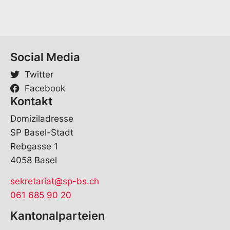
a
m
e
V
o
Social Media
r
n
Twitter
a
m
Facebook
e
Kontakt
Domiziladresse
SP Basel-Stadt
Rebgasse 1
4058 Basel
sekretariat@sp-bs.ch
061 685 90 20
Kantonalparteien