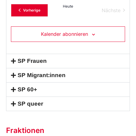
Heute
Verans
Nächste
Veranstaltungen
Vorherige
Kalender abonnieren
SP Frauen
SP Migrant:innen
SP 60+
SP queer
Fraktionen