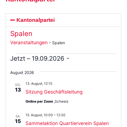
Kantonalpartei
Spalen
Veranstaltungen
Spalen
Jetzt
 – 
19.09.2026
Wählen
Sie
August 2026
das
Datum
13. August, 12:15
aus.
DO.
13
Sitzung Geschäftsleitung
Online per Zoom
,Schweiz
15. August, 10:00
–
12:30
SA.
15
Sammelaktion Quartierverein Spalen