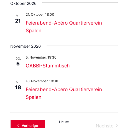
Oktober 2026
21. Oktober, 18:00
MI.
21
Feierabend-Apéro Quartierverein
Spalen
November 2026
5. November, 19:30
DO.
5
GABBI-Stammtisch
18. November, 18:00
MI.
18
Feierabend-Apéro Quartierverein
Spalen
Heute
Verans
Nächste
Veranstaltungen
Vorherige