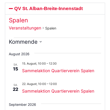
QV St. Alban-Breite-Innenstadt
Spalen
Veranstaltungen
Spalen
Kommende
Wählen
Sie
August 2026
das
Datum
15. August, 10:00
–
12:30
aus.
SA.
15
Sammelaktion Quartierverein Spalen
22. August, 10:00
–
12:00
SA.
22
Sammelaktion Quartierverein Spalen
September 2026