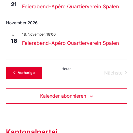
21
Feierabend-Apéro Quartierverein Spalen
November 2026
18. November, 18:00
MI.
18
Feierabend-Apéro Quartierverein Spalen
Heute
Vera
Nächste
Veranstaltungen
Vorherige
Kalender abonnieren
Kantonalpartei