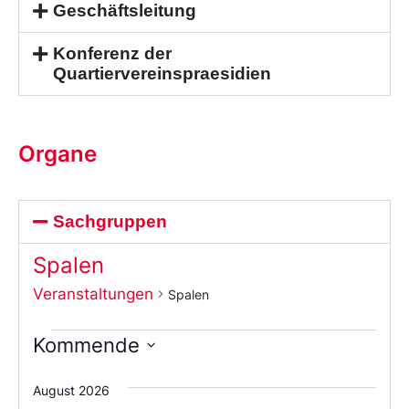
Geschäftsleitung
Konferenz der
Quartiervereinspraesidien
Organe
Sachgruppen
Spalen
Veranstaltungen
Spalen
Kommende
Wählen
Sie
August 2026
das