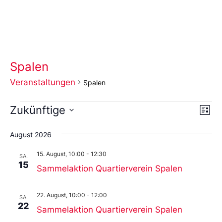
Spalen
Veranstaltungen
Spalen
Ans
Ve
Zukünftige
Liste
An
Wählen
Nav
Sie
August 2026
das
Datum
15. August, 10:00
-
12:30
aus.
SA.
15
Sammelaktion Quartierverein Spalen
22. August, 10:00
-
12:00
SA.
22
Sammelaktion Quartierverein Spalen