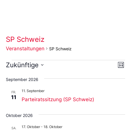
SP Schweiz
Veranstaltungen
SP Schweiz
Ans
Ve
Zukünftige
Liste
An
Wählen
Nav
Sie
September 2026
das
Datum
11. September
aus.
FR.
11
Parteiratssitzung (SP Schweiz)
Oktober 2026
17. Oktober
-
18. Oktober
SA.