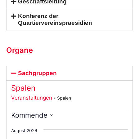
Geschäftsleitung
Konferenz der
Quartiervereinspraesidien
Organe
Sachgruppen
Spalen
Veranstaltungen
Spalen
Kommende
Wählen
Sie
August 2026
das
Datum