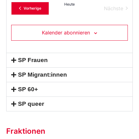
Heute
Verans
Nächste
Veranstaltungen
Vorherige
Kalender abonnieren
SP Frauen
SP Migrant:innen
SP 60+
SP queer
Fraktionen