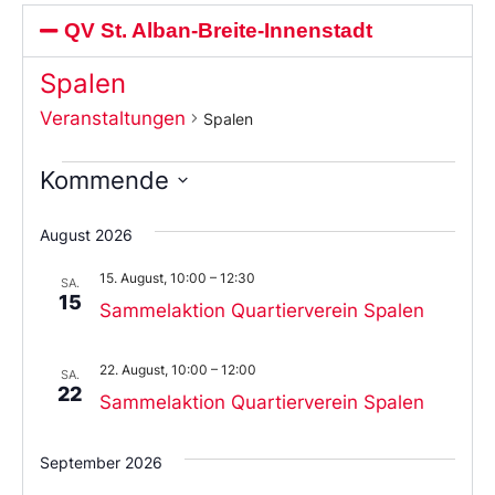
QV St. Alban-Breite-Innenstadt
Spalen
Veranstaltungen
Spalen
Kommende
Wählen
Sie
August 2026
das
Datum
15. August, 10:00
–
12:30
aus.
SA.
15
Sammelaktion Quartierverein Spalen
22. August, 10:00
–
12:00
SA.
22
Sammelaktion Quartierverein Spalen
September 2026