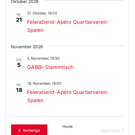
Oktober 2026
21. Oktober, 18:00
MI.
21
Feierabend-Apéro Quartierverein
Spalen
November 2026
5. November, 19:30
DO.
5
GABBI-Stammtisch
18. November, 18:00
MI.
18
Feierabend-Apéro Quartierverein
Spalen
Heute
Verans
Nächste
Veranstaltungen
Vorherige