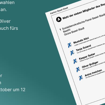
swahlen
 an.
liver
auch fürs
r
n
ktober um 12