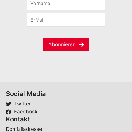
*
o
r
E
n
-
a
M
m
a
e
i
*
Abonnieren
l
*
Social Media
Twitter
Facebook
Kontakt
Domiziladresse