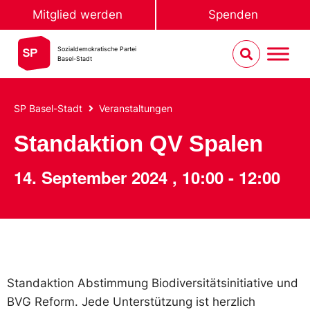
Mitglied werden
Spenden
Sozialdemokratische Partei
Basel-Stadt
SP Basel-Stadt
Veranstaltungen
Standaktion QV Spalen
14. September 2024
,
10:00
-
12:00
Standaktion Abstimmung Biodiversitätsinitiative und
BVG Reform. Jede Unterstützung ist herzlich