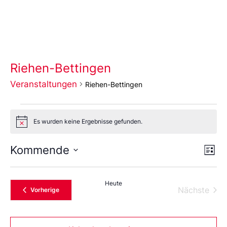
Riehen-Bettingen
Veranstaltungen
Riehen-Bettingen
Es wurden keine Ergebnisse gefunden.
Notice
Ans
Ve
Kommende
Liste
An
Wählen
Nav
Sie
das
Heute
Datum
Vera
Nächste
Veranstaltungen
Vorherige
aus.