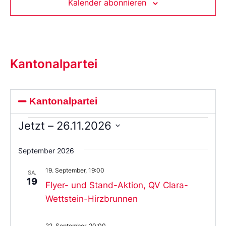
Kalender abonnieren
Kantonalpartei
Kantonalpartei
Jetzt
 – 
26.11.2026
Wählen
Sie
September 2026
das
Datum
19. September, 19:00
aus.
SA.
19
Flyer- und Stand-Aktion, QV Clara-
Wettstein-Hirzbrunnen
22. September, 20:00