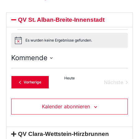
QV St. Alban-Breite-Innenstadt
Es wurden keine Ergebnisse gefunden.
Notice
Kommende
Wählen
Sie
das
Heute
Datum
Verans
Nächste
Veranstaltungen
Vorherige
aus.
Kalender abonnieren
QV Clara-Wettstein-Hirzbrunnen