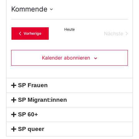
Kommende
Wählen
Sie
das
Heute
Datum
Verans
Nächste
Veranstaltungen
Vorherige
aus.
Kalender abonnieren
SP Frauen
SP Migrant:innen
SP 60+
SP queer