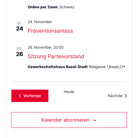
Online per Zoom
,Schweiz
24. November
DI.
24
Präventionsanlass
26. November, 20:00
DO.
26
Sitzung Parteivorstand
Gewerkschaftshaus Basel-Stadt
Rebgasse 1,Basel,CH
Heute
Veranstaltungen
Veransta
Vorherige
Nächste
Kalender abonnieren