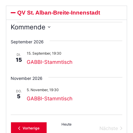
QV St. Alban-Breite-Innenstadt
Kommende
Wählen
Sie
September 2026
das
Datum
15. September, 19:30
aus.
DI.
15
GABBI-Stammtisch
November 2026
5. November, 19:30
DO.
5
GABBI-Stammtisch
Heute
Verans
Nächste
Veranstaltungen
Vorherige