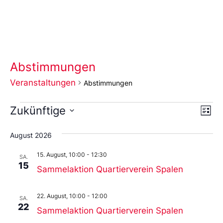
Abstimmungen
Veranstaltungen
Abstimmungen
Ans
Ve
Zukünftige
Liste
An
Wählen
Nav
Sie
August 2026
das
Datum
15. August, 10:00
-
12:30
aus.
SA.
15
Sammelaktion Quartierverein Spalen
22. August, 10:00
-
12:00
SA.
22
Sammelaktion Quartierverein Spalen