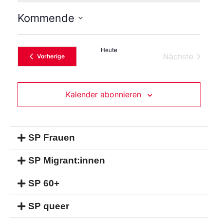
Kommende
Wählen
Sie
das
Heute
Datum
Verans
Nächste
Veranstaltungen
Vorherige
aus.
Kalender abonnieren
SP Frauen
SP Migrant:innen
SP 60+
SP queer