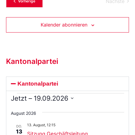
Vera
Nächste
Veranstaltungen
Vorherige
Kalender abonnieren
Kantonalpartei
Kantonalpartei
Jetzt
 – 
19.09.2026
Wählen
Sie
August 2026
das
Datum
13. August, 12:15
aus.
DO.
13
Sitzung Geschäftsleitung