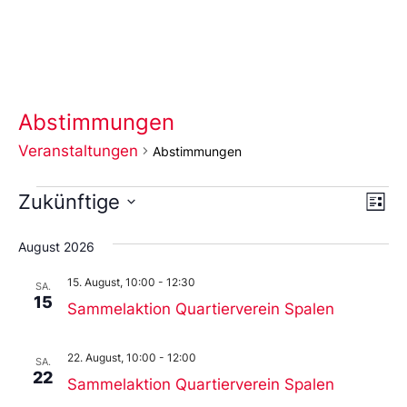
Abstimmungen
Veranstaltungen
Abstimmungen
Ans
Ve
Zukünftige
Liste
An
Wählen
Nav
Sie
August 2026
das
Datum
15. August, 10:00
-
12:30
aus.
SA.
15
Sammelaktion Quartierverein Spalen
22. August, 10:00
-
12:00
SA.
22
Sammelaktion Quartierverein Spalen