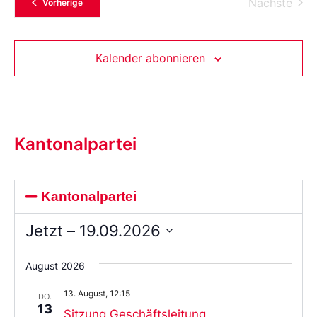
Vera
Nächste
Veranstaltungen
Vorherige
Kalender abonnieren
Kantonalpartei
Kantonalpartei
Jetzt
 – 
19.09.2026
Wählen
Sie
August 2026
das
Datum
13. August, 12:15
aus.
DO.
13
Sitzung Geschäftsleitung