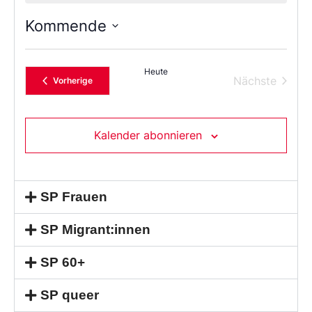
Kommende
Wählen
Sie
das
Heute
Datum
Verans
Nächste
Veranstaltungen
Vorherige
aus.
Kalender abonnieren
SP Frauen
SP Migrant:innen
SP 60+
SP queer