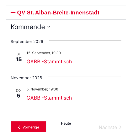
QV St. Alban-Breite-Innenstadt
Kommende
Wählen
Sie
September 2026
das
Datum
15. September, 19:30
aus.
DI.
15
GABBI-Stammtisch
November 2026
5. November, 19:30
DO.
5
GABBI-Stammtisch
Heute
Verans
Nächste
Veranstaltungen
Vorherige