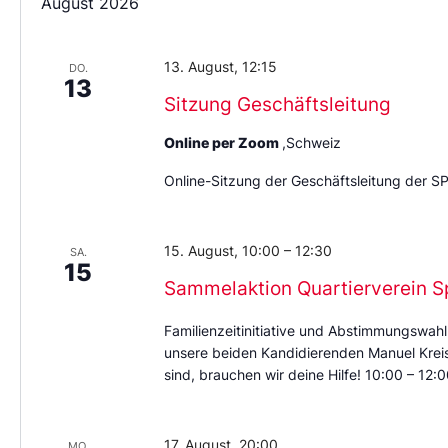
August 2026
Datum
aus.
13. August, 12:15
DO.
13
Sitzung Geschäftsleitung
Online per Zoom
,Schweiz
Online-Sitzung der Geschäftsleitung der S
15. August, 10:00
–
12:30
SA.
15
Sammelaktion Quartierverein S
Familienzeitinitiative und Abstimmungswahl
unsere beiden Kandidierenden Manuel Kreis 
sind, brauchen wir deine Hilfe! 10:00 – 12
17. August, 20:00
MO.