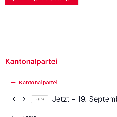
Kantonalpartei
Kantonalpartei
Jetzt
 – 
19. Septem
Heute
Wählen
Sie
das