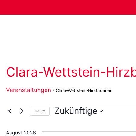
Clara-Wettstein-Hirz
Veranstaltungen
Clara-Wettstein-Hirzbrunnen
Zukünftige
Heute
Wählen
Sie
das
August 2026