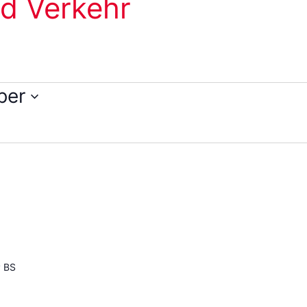
d Verkehr
ber
P BS