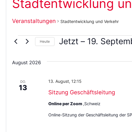
Stadtentwicklung un
Veranstaltungen
Stadtentwicklung und Verkehr
Jetzt
 – 
19. Septem
Heute
Wählen
Sie
das
August 2026
Datum
aus.
13. August, 12:15
DO.
13
Sitzung Geschäftsleitung
Online per Zoom
,Schweiz
Online-Sitzung der Geschäftsleitung der S