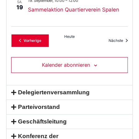
19. September, 10:00
–
12:00
SA.
19
Sammelaktion Quartierverein Spalen
Heute
Veranstaltungen
Veransta
Vorherige
Nächste
Kalender abonnieren
Delegiertenversammlung
Parteivorstand
Geschäftsleitung
Konferenz der