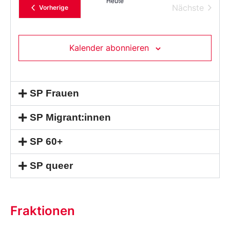
Heute
Datum
Verans
Nächste
Veranstaltungen
Vorherige
aus.
Kalender abonnieren
SP Frauen
SP Migrant:innen
SP 60+
SP queer
Fraktionen