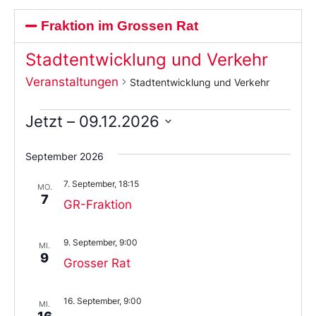
Fraktion im Grossen Rat
Stadtentwicklung und Verkehr
Veranstaltungen
Stadtentwicklung und Verkehr
Jetzt
 – 
09.12.2026
Wählen
Sie
September 2026
das
Datum
7. September, 18:15
aus.
MO.
7
GR-Fraktion
9. September, 9:00
MI.
9
Grosser Rat
16. September, 9:00
MI.