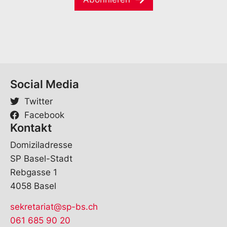
l
E
*
-
M
a
i
l
Social Media
Twitter
Facebook
Kontakt
Domiziladresse
SP Basel-Stadt
Rebgasse 1
4058 Basel
sekretariat@sp-bs.ch
061 685 90 20