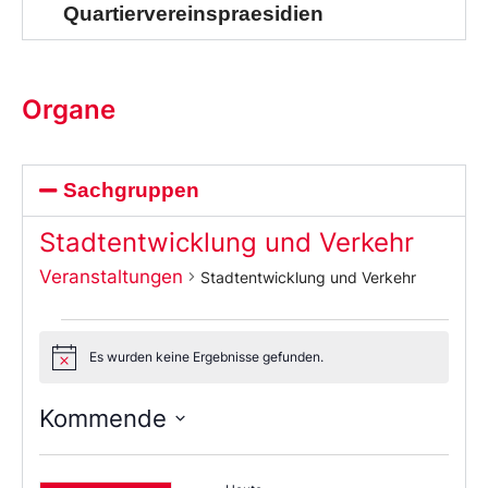
Quartiervereinspraesidien
Organe
Sachgruppen
Stadtentwicklung und Verkehr
Veranstaltungen
Stadtentwicklung und Verkehr
Es wurden keine Ergebnisse gefunden.
Notice
Kommende
Wählen
Sie
das