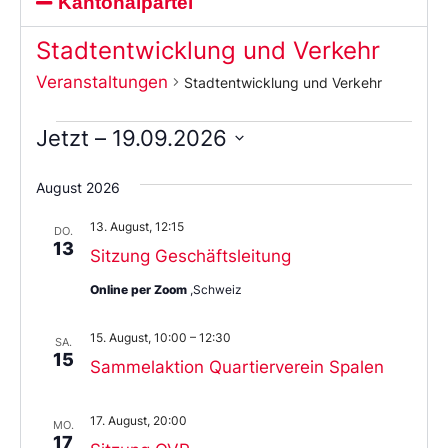
Kantonalpartei
Stadtentwicklung und Verkehr
Veranstaltungen
Stadtentwicklung und Verkehr
Jetzt
 – 
19.09.2026
Wählen
Sie
August 2026
das
Datum
13. August, 12:15
aus.
DO.
13
Sitzung Geschäftsleitung
Online per Zoom
,Schweiz
15. August, 10:00
–
12:30
SA.
15
Sammelaktion Quartierverein Spalen
17. August, 20:00
MO.
17