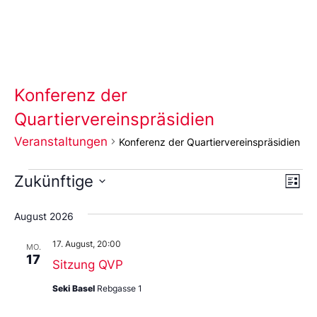
Konferenz der
Quartiervereinspräsidien
Veranstaltungen
Konferenz der Quartiervereinspräsidien
Ans
Ve
Zukünftige
Liste
An
Wählen
Nav
Sie
August 2026
das
Datum
17. August, 20:00
aus.
MO.
17
Sitzung QVP
Seki Basel
Rebgasse 1