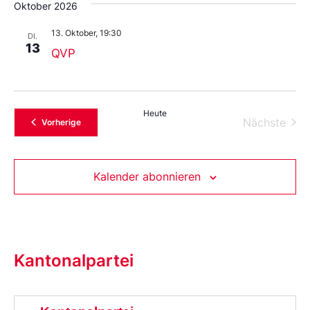
Oktober 2026
13. Oktober, 19:30
DI.
13
QVP
Heute
Vera
Nächste
Veranstaltungen
Vorherige
Kalender abonnieren
Kantonalpartei