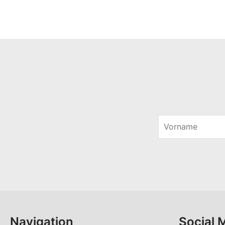
V
o
V
r
o
n
r
a
n
m
a
e
m
*
e
Navigation
Social 