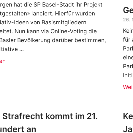
gen hat die SP Basel-Stadt ihr Projekt
Ge
tgestalten» lanciert. Hierfür wurden
26.
tiativ-Ideen von Basismitgliedern
Kei
itet. Nun kann via Online-Voting die
für
Basler Bevölkerung darüber bestimmen,
Par
tiative
ein
en
Par
Ini
Wei
 Strafrecht kommt im 21.
Ke
undert an
Ja