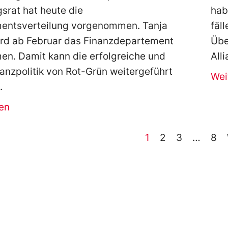
srat hat heute die
hab
entsverteilung vorgenommen. Tanja
fä
ird ab Februar das Finanzdepartement
Üb
n. Damit kann die erfolgreiche und
All
nanzpolitik von Rot-Grün weitergeführt
Wei
en
1
2
3
…
8