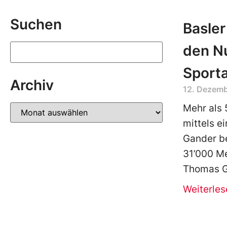
Suchen
Basler
den N
Sporta
Archiv
12. Dezemb
Mehr als 
mittels e
Gander be
31’000 Me
Thomas 
Weiterles