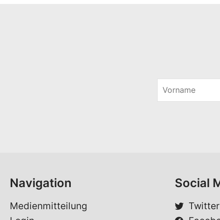
V
o
V
r
o
n
r
a
n
m
a
e
m
*
e
V
o
Navigation
Social 
r
n
a
Medienmitteilung
Twitter
m