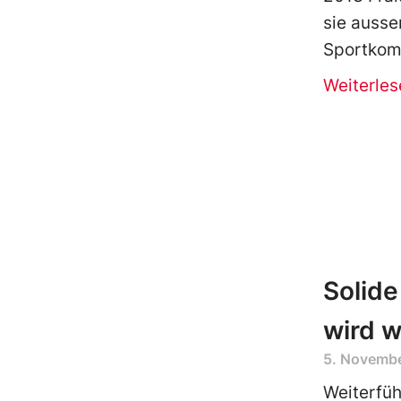
sie ausse
Sportkomm
Weiterles
Solide
wird w
5. Novemb
Weiterfüh