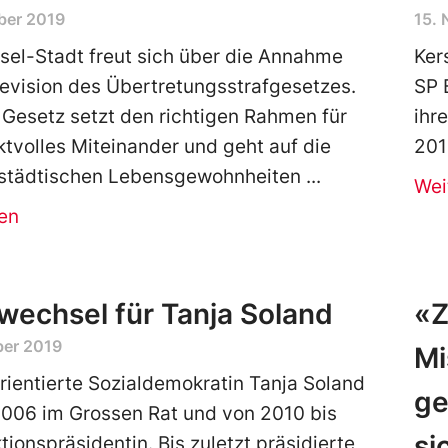
ber 2019
15.
sel-Stadt freut sich über die Annahme
Ker
revision des Übertretungsstrafgesetzes.
SP 
Gesetz setzt den richtigen Rahmen für
ihr
ktvolles Miteinander und geht auf die
2019
 städtischen Lebensgewohnheiten
Wei
en
wechsel für Tanja Soland
«Z
ber 2019
Mi
ientierte Sozialdemokratin Tanja Soland
ge
2006 im Grossen Rat und von 2010 bis
si
tionspräsidentin. Bis zuletzt präsidierte