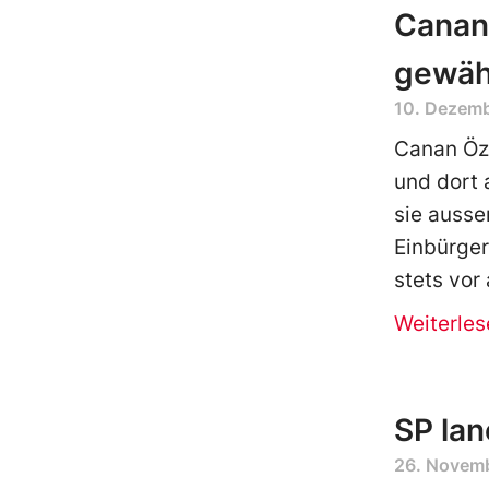
Canan
gewäh
10. Dezem
Canan Özd
und dort 
sie ausse
Einbürge
stets vor 
Weiterles
SP lan
26. Novem