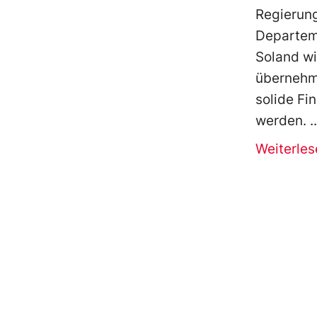
Regierung
Departem
Soland w
übernehme
solide Fi
werden.
Weiterles