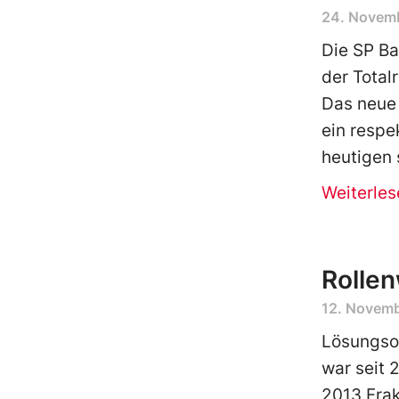
24. Novem
Die SP Ba
der Total
Das neue 
ein respe
heutigen
Weiterles
Rollen
12. Novem
Lösungsor
war seit 
2013 Frak