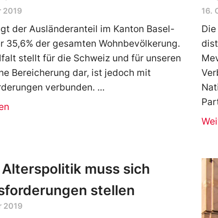
r 2019
16. 
iegt der Ausländeranteil im Kanton Basel-
Die
er 35,6% der gesamten Wohnbevölkerung.
dis
falt stellt für die Schweiz und für unseren
Mev
ne Bereicherung dar, ist jedoch mit
Ver
rderungen verbunden.
Nat
Par
en
Wei
 Alterspolitik muss sich
forderungen stellen
r 2019