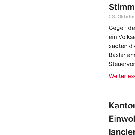
Stimm
23. Oktobe
Gegen den
ein Volks
sagten di
Basler am
Steuervor
Weiterles
Kanto
Einwo
lancie