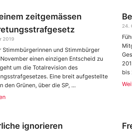
 einem zeitgemässen
Be
24.
retungsstrafgesetz
Füh
r 2019
Mit
r Stimmbürgerinnen und Stimmbürger
Ges
November einen einzigen Entscheid zu
201
s geht um die Totalrevision des
bis
ungsstrafgesetzes. Eine breit aufgestellte
Wei
n den Grünen, über die SP,
en
liche ignorieren
Fr