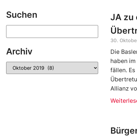
Suchen
JA zu
Übert
30. Oktobe
Archiv
Die Basle
haben im 
fällen. E
Übertret
Allianz vo
Weiterles
Bürger