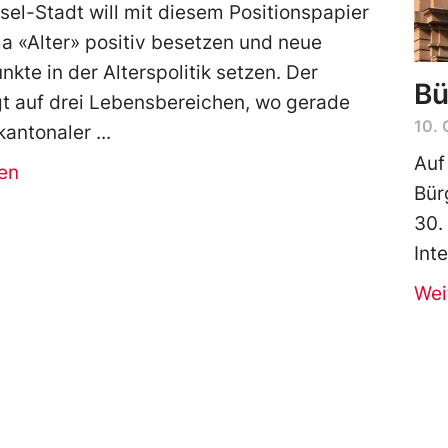
sel-Stadt will mit diesem Positionspapier
 «Alter» positiv besetzen und neue
kte in der Alterspolitik setzen. Der
Bü
gt auf drei Lebensbereichen, wo gerade
10. 
kantonaler
Auf
en
Bür
30.
Int
Wei