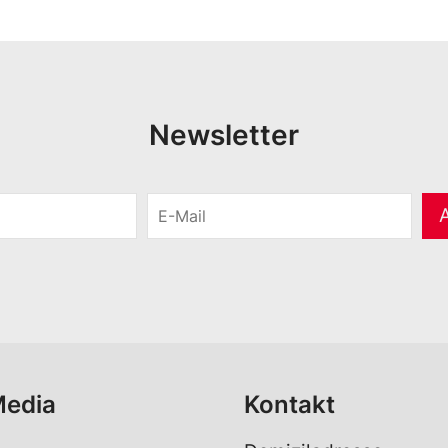
Newsletter
E
-
M
a
i
l
*
Media
Kontakt