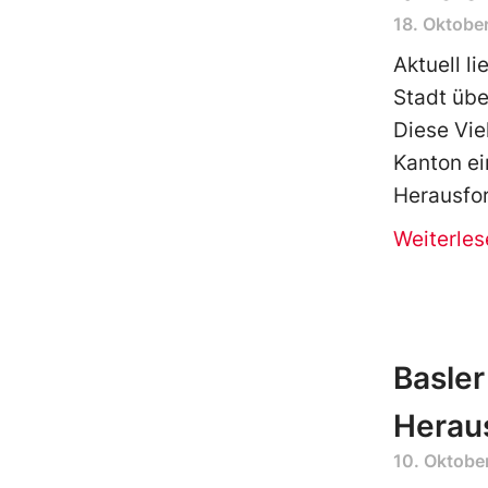
18. Oktobe
Aktuell l
Stadt üb
Diese Viel
Kanton ei
Herausfo
Weiterles
Basler
Heraus
10. Oktobe