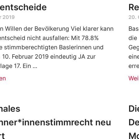
entscheide
Re
r 2019
20.
 Willen der Bevölkerung Viel klarer kann
Bas
entscheid nicht ausfallen: Mit 78.8%
die
e stimmberechtigten Baslerinnen und
Geg
 10. Februar 2019 eindeutig JA zur
ein
lage 17. Ein
err
en
Wei
nales
Di
hner*innenstimmrecht neu
De
rt
M