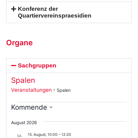
Konferenz der
Quartiervereinspraesidien
Organe
Sachgruppen
Spalen
Veranstaltungen
Spalen
Kommende
Wählen
Sie
August 2026
das
Datum
15. August, 10:00
–
12:30
aus.
SA.