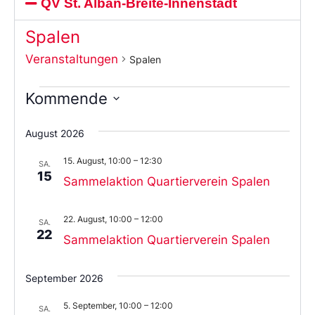
QV St. Alban-Breite-Innenstadt
Spalen
Veranstaltungen
Spalen
Kommende
Wählen
Sie
August 2026
das
Datum
15. August, 10:00
–
12:30
aus.
SA.
15
Sammelaktion Quartierverein Spalen
22. August, 10:00
–
12:00
SA.
22
Sammelaktion Quartierverein Spalen
September 2026
5. September, 10:00
–
12:00
SA.