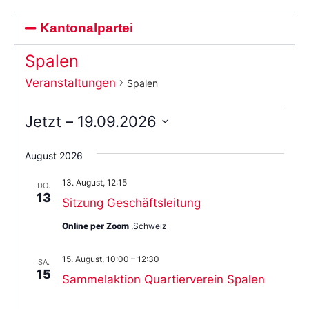
Kantonalpartei
Spalen
Veranstaltungen
Spalen
Jetzt
 – 
19.09.2026
Wählen
Sie
August 2026
das
Datum
13. August, 12:15
aus.
DO.
13
Sitzung Geschäftsleitung
Online per Zoom
,Schweiz
15. August, 10:00
–
12:30
SA.
15
Sammelaktion Quartierverein Spalen