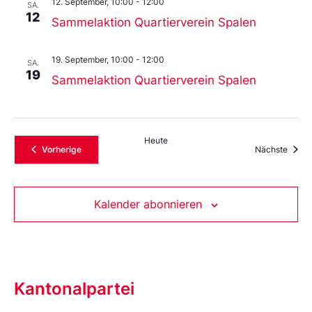
12. September, 10:00
-
12:00
SA.
12
Sammelaktion Quartierverein Spalen
19. September, 10:00
-
12:00
SA.
19
Sammelaktion Quartierverein Spalen
Heute
Veranstaltungen
Veran
Vorherige
Nächste
Kalender abonnieren
Kantonalpartei