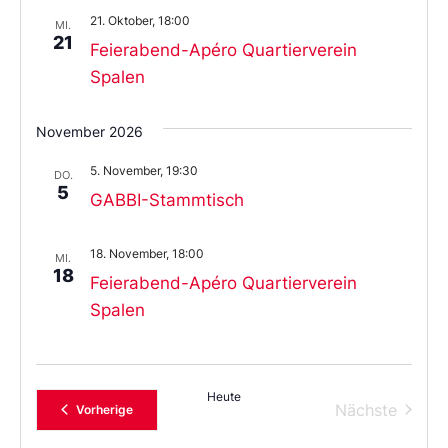
21. Oktober, 18:00
MI.
21
Feierabend-Apéro Quartierverein
Spalen
November 2026
5. November, 19:30
DO.
5
GABBI-Stammtisch
18. November, 18:00
MI.
18
Feierabend-Apéro Quartierverein
Spalen
Heute
Verans
Nächste
Veranstaltungen
Vorherige