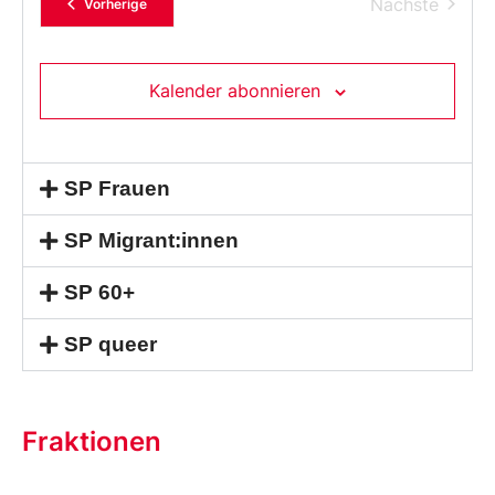
Verans
Nächste
Veranstaltungen
Vorherige
Kalender abonnieren
SP Frauen
SP Migrant:innen
SP 60+
SP queer
Fraktionen