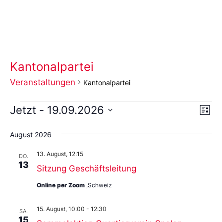
Kantonalpartei
Veranstaltungen
Kantonalpartei
Ans
Ve
Jetzt
 - 
19.09.2026
Liste
An
Wählen
Nav
Sie
August 2026
das
Datum
13. August, 12:15
aus.
DO.
13
Sitzung Geschäftsleitung
Online per Zoom
,Schweiz
15. August, 10:00
-
12:30
SA.
15