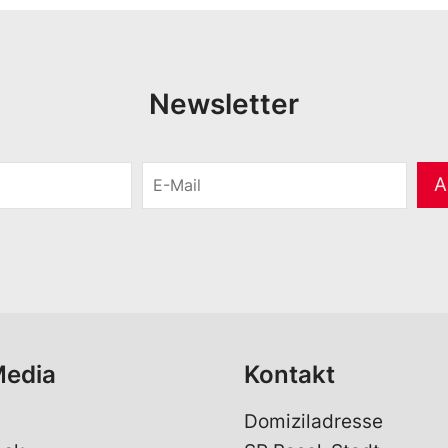
Newsletter
E
A
-
M
a
i
l
*
Media
Kontakt
Domiziladresse