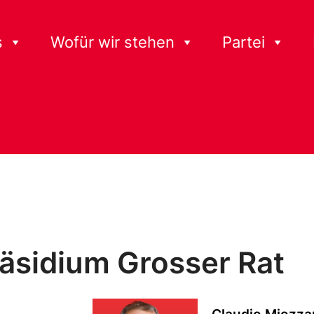
s
Wofür wir stehen
Partei
räsidium Grosser Rat