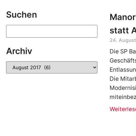
Suchen
Manor
statt
24. August
Archiv
Die SP Ba
Geschäfts
Entlassu
Die Mitar
Modernisi
miteinbe
Weiterles