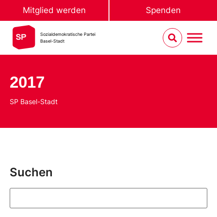
Mitglied werden
Spenden
Sozialdemokratische Partei
Basel-Stadt
2017
SP Basel-Stadt
Suchen