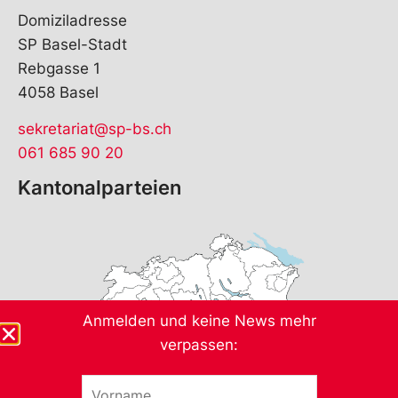
Domiziladresse
SP Basel-Stadt
Rebgasse 1
4058 Basel
sekretariat@sp-bs.ch
061 685 90 20
Kantonalparteien
Anmelden und keine News mehr
verpassen:
V
E