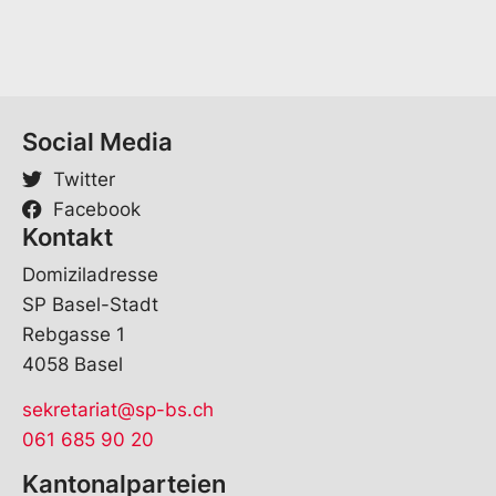
n
a
m
e
V
o
Social Media
r
n
Twitter
a
Facebook
m
Kontakt
e
Domiziladresse
SP Basel-Stadt
Rebgasse 1
4058 Basel
sekretariat@sp-bs.ch
061 685 90 20
Kantonalparteien