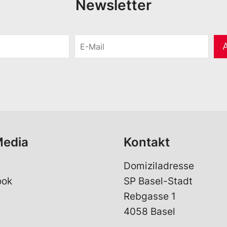
Newsletter
E
-
M
a
i
l
*
Media
Kontakt
Domiziladresse
ook
SP Basel-Stadt
Rebgasse 1
4058 Basel