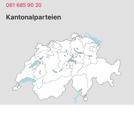
061 685 90 20
Kantonalparteien
© Copyright
2026
SP Basel-Stadt | realisiert von
pr24