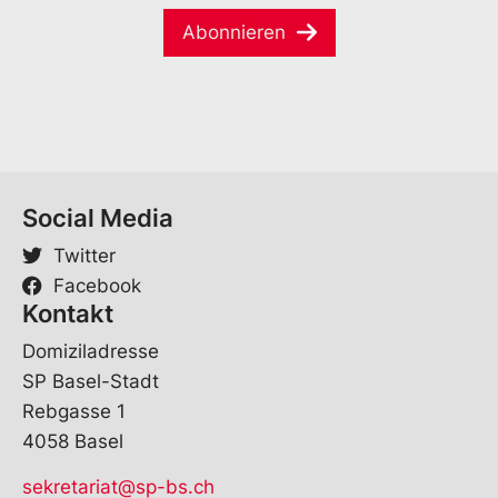
i
*
V
Abonnieren
l
o
*
r
n
a
m
e
V
o
Social Media
r
n
Twitter
a
m
Facebook
e
Kontakt
Domiziladresse
SP Basel-Stadt
Rebgasse 1
4058 Basel
sekretariat@sp-bs.ch