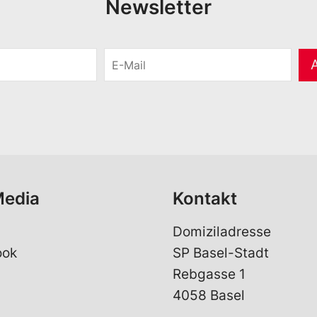
Newsletter
E
-
M
a
i
l
*
Media
Kontakt
Domiziladresse
ook
SP Basel-Stadt
Rebgasse 1
4058 Basel