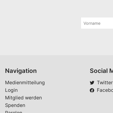
V
o
*
r
V
n
o
a
r
m
n
e
a
*
m
e
*
Navigation
Social 
Medienmitteilung
Twitter
Login
Faceb
Mitglied werden
Spenden
Parolen