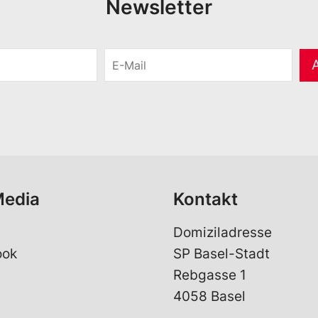
Newsletter
E
-
M
a
i
l
*
Media
Kontakt
Domiziladresse
ook
SP Basel-Stadt
Rebgasse 1
4058 Basel