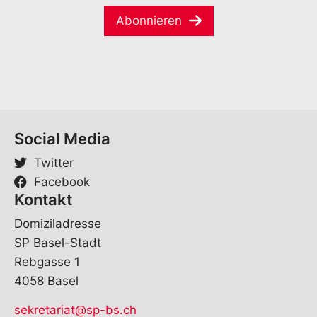
i
*
-
Abonnieren
l
M
*
a
i
l
V
o
r
n
Social Media
a
m
Twitter
e
Facebook
Kontakt
Domiziladresse
SP Basel-Stadt
Rebgasse 1
4058 Basel
sekretariat@sp-bs.ch