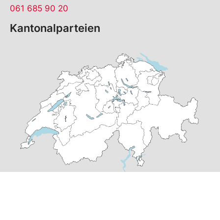
061 685 90 20
Kantonalparteien
© Copyright
2026
SP Basel-Stadt | realisiert von
pr24