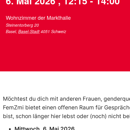
6. Mai 2026
,
12:15
-
14:00
Wohnzimmer der Markthalle
Steinentorberg 20
Basel
,
Basel-Stadt
4051
Schweiz
Möchtest du dich mit anderen Frauen, genderq
FemZmi bietet einen offenen Raum für Gespräche
bist, schon länger hier lebst oder (noch) nicht be
Mittwoch, 6. Mai 2026