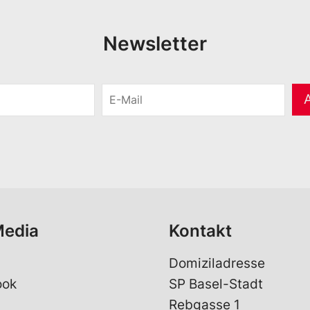
Newsletter
E
-
M
a
i
l
*
Media
Kontakt
Domiziladresse
ook
SP Basel-Stadt
Rebgasse 1