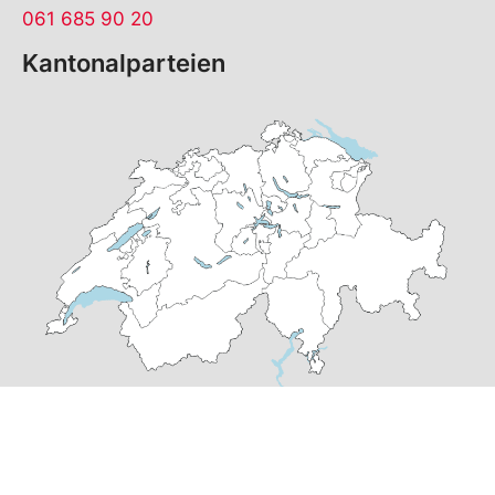
061 685 90 20
Kantonalparteien
© Copyright
2026
SP Basel-Stadt | realisiert von
pr24