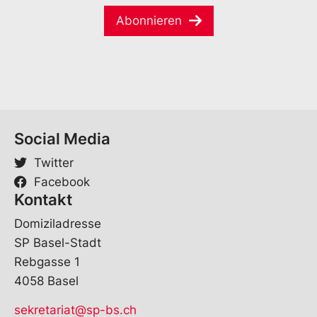
m
i
*
e
Abonnieren
l
*
Social Media
Twitter
Facebook
Kontakt
Domiziladresse
SP Basel-Stadt
Rebgasse 1
4058 Basel
sekretariat@sp-bs.ch