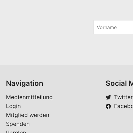
V
o
*
r
E
n
-
a
M
m
a
e
i
*
l
Navigation
Social 
Medienmitteilung
Twitter
Login
Faceb
Mitglied werden
Spenden
Parolen