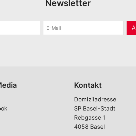
Newsletter
E
A
-
M
a
i
l
*
Media
Kontakt
Domiziladresse
ook
SP Basel-Stadt
Rebgasse 1
4058 Basel