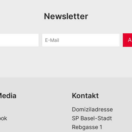
Newsletter
E
A
-
M
a
i
l
*
Media
Kontakt
Domiziladresse
ook
SP Basel-Stadt
Rebgasse 1