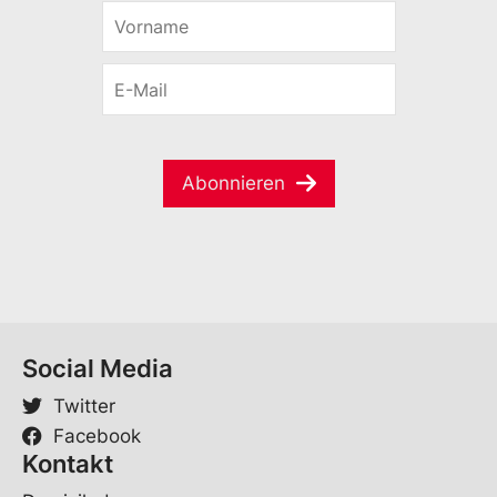
V
*
o
*
r
E
n
-
a
M
m
a
e
i
*
Abonnieren
l
*
Social Media
Twitter
Facebook
Kontakt