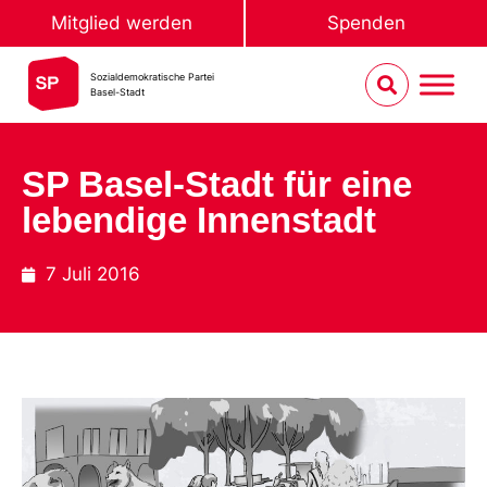
Mitglied werden
Spenden
Sozialdemokratische Partei
Basel-Stadt
SP Basel-Stadt für eine
lebendige Innenstadt
7 Juli 2016