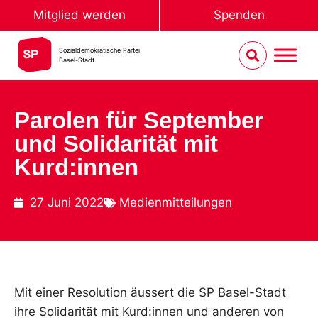
Mitglied werden
Spenden
Sozialdemokratische Partei
Basel-Stadt
Parolen für September
und Solidarität mit
Kurd:innen
27 Juni 2022
Medienmitteilungen
Mit einer Resolution äussert die SP Basel-Stadt
ihre Solidarität mit Kurd:innen und anderen von