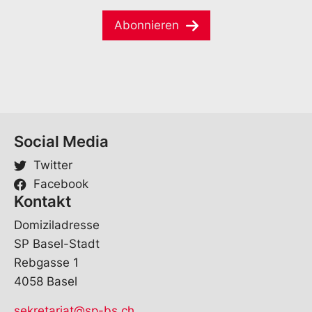
e
E
i
*
-
Abonnieren
l
M
*
a
i
l
*
Social Media
Twitter
Facebook
Kontakt
Domiziladresse
SP Basel-Stadt
Rebgasse 1
4058 Basel
sekretariat@sp-bs.ch