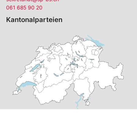
061 685 90 20
Kantonalparteien
© Copyright
2026
SP Basel-Stadt | realisiert von
pr24