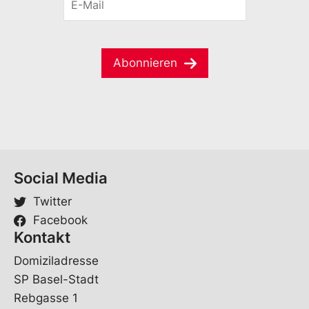
-
a
i
M
m
l
a
e
V
i
*
o
Abonnieren
l
r
*
n
a
m
e
V
o
r
Social Media
n
a
Twitter
m
e
Facebook
Kontakt
Domiziladresse
SP Basel-Stadt
Rebgasse 1