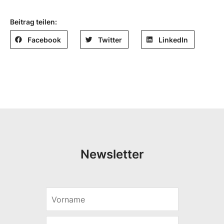
Beitrag teilen:
Facebook
Twitter
LinkedIn
Newsletter
V
E
o
-
r
M
E
n
a