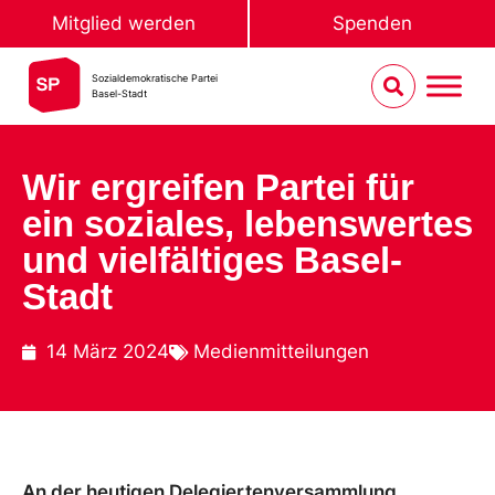
Mitglied werden
Spenden
Sozialdemokratische Partei
Basel-Stadt
Wir ergreifen Partei für
ein soziales, lebenswertes
und vielfältiges Basel-
Stadt
14 März 2024
Medienmitteilungen
An der heutigen Delegiertenversammlung