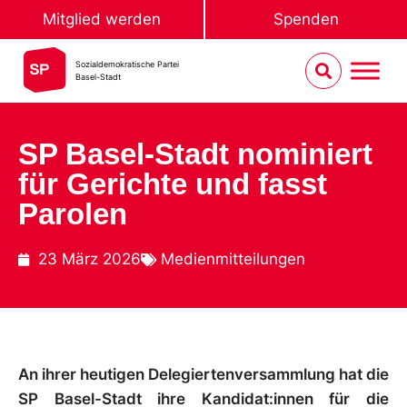
Mitglied werden
Spenden
Sozialdemokratische Partei
Basel-Stadt
SP Basel-Stadt nominiert
für Gerichte und fasst
Parolen
23 März 2026
Medienmitteilungen
An ihrer heutigen Delegiertenversammlung hat die
SP Basel-Stadt ihre Kandidat:innen für die