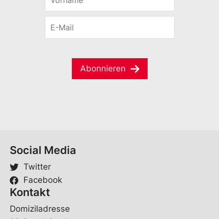
o
-
r
M
E
n
a
-
a
i
M
m
l
a
e
*
i
*
*
Abonnieren
l
*
Social Media
Twitter
Facebook
Kontakt
Domiziladresse