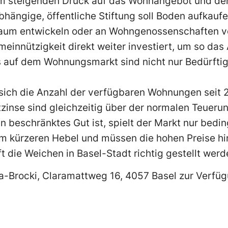
h dem steigenden Druck auf das Wohnangebot und d
hängige, öffentliche Stiftung soll Boden aufkauf
um entwickeln oder an Wohngenossenschaften ver
einnützigkeit direkt weiter investiert, um so da
s auf dem Wohnungsmarkt sind nicht nur Bedürftig
sich die Anzahl der verfügbaren Wohnungen seit 
zinse sind gleichzeitig über der normalen Teueru
 beschränktes Gut ist, spielt der Markt nur bedin
 am kürzeren Hebel und müssen die hohen Preise h
ft die Weichen in Basel-Stadt richtig gestellt werd
-Brocki, Claramattweg 16, 4057 Basel zur Verfügu