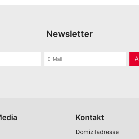
Newsletter
E
A
-
M
a
i
l
*
Media
Kontakt
Domiziladresse