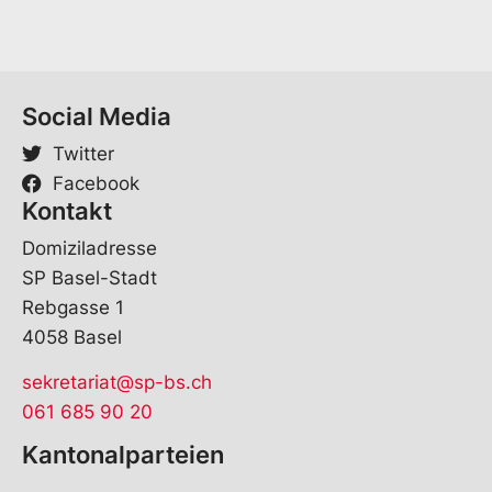
h
e
S
p
r
Social Media
a
c
Twitter
h
Facebook
e
Kontakt
Domiziladresse
SP Basel-Stadt
Rebgasse 1
4058 Basel
sekretariat@sp-bs.ch
061 685 90 20
Kantonalparteien